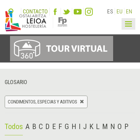
CONTACTO
ES
EU
EN
Togg
navig
GLOSARIO
CONDIMENTOS, ESPECIAS Y ADITIVOS
Todos
A
B
C
D
E
F
G
H
I
J
K
L
M
N
O
P