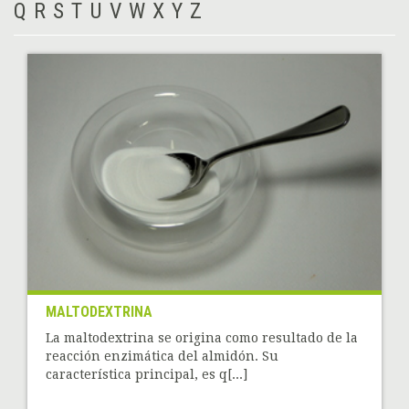
Q
R
S
T
U
V
W
X
Y
Z
MALTODEXTRINA
La maltodextrina se origina como resultado de la
reacción enzimática del almidón. Su
característica principal, es q[...]