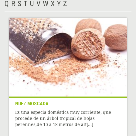
Q
R
S
T
U
V
W
X
Y
Z
NUEZ MOSCADA
Es una especia doméstica muy corriente, que
procede de un árbol tropical de hojas
perennes,de 15 a 18 metros de alt[...]