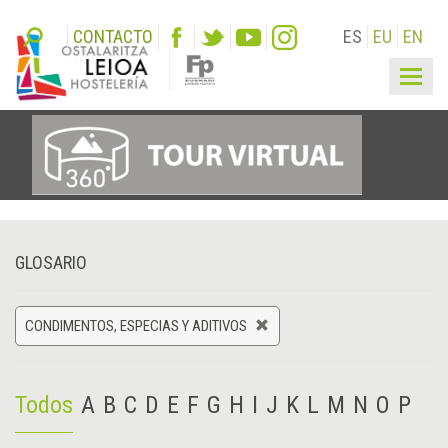
CONTACTO
ES
EU
EN
Togg
navig
GLOSARIO
CONDIMENTOS, ESPECIAS Y ADITIVOS
Todos
A
B
C
D
E
F
G
H
I
J
K
L
M
N
O
P