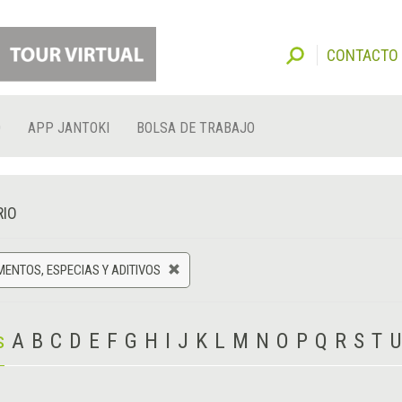
CONTACTO
O
APP JANTOKI
BOLSA DE TRABAJO
RIO
ENTOS, ESPECIAS Y ADITIVOS
s
A
B
C
D
E
F
G
H
I
J
K
L
M
N
O
P
Q
R
S
T
U