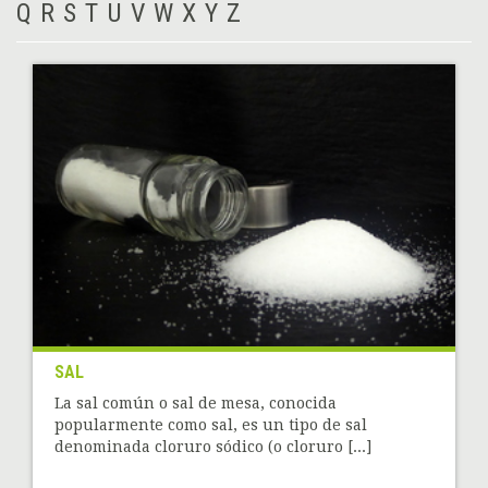
Q
R
S
T
U
V
W
X
Y
Z
SAL
La sal común o sal de mesa, conocida
popularmente como sal, es un tipo de sal
denominada cloruro sódico (o cloruro [...]