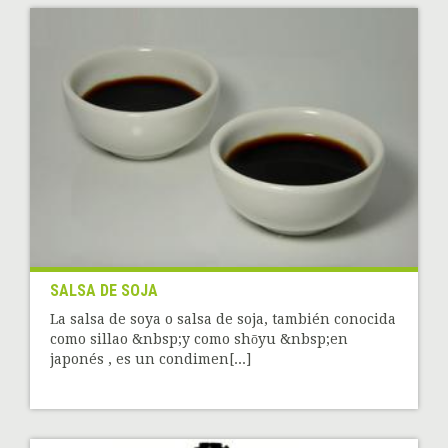
SALSA DE SOJA
La salsa de soya o salsa de soja, también conocida
como sillao &nbsp;y como shōyu &nbsp;en
japonés , es un condimen[...]