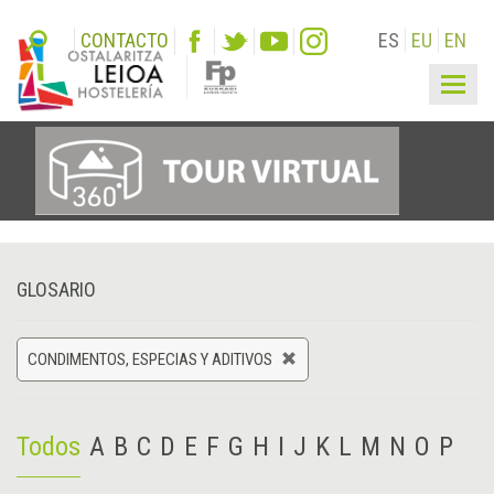
CONTACTO
ES
EU
EN
Togg
navig
GLOSARIO
CONDIMENTOS, ESPECIAS Y ADITIVOS
Todos
A
B
C
D
E
F
G
H
I
J
K
L
M
N
O
P