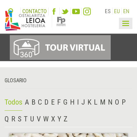
CONTACTO
ES
EU
EN
Togg
navig
GLOSARIO
Todos
A
B
C
D
E
F
G
H
I
J
K
L
M
N
O
P
Q
R
S
T
U
V
W
X
Y
Z