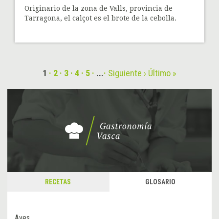
Originario de la zona de Valls, provincia de
Tarragona, el calçot es el brote de la cebolla.
1
2
3
4
5
...
Siguiente ›
Último »
RECETAS
GLOSARIO
Aves