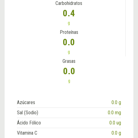
Carbohidratos
0.4
g
Proteínas
0.0
g
Grasas
0.0
g
Azúcares
0.0 g
Sal (Sodio)
0.0 mg
Ácido Fólico
0.0 ug
Vitamina C
0.0 g