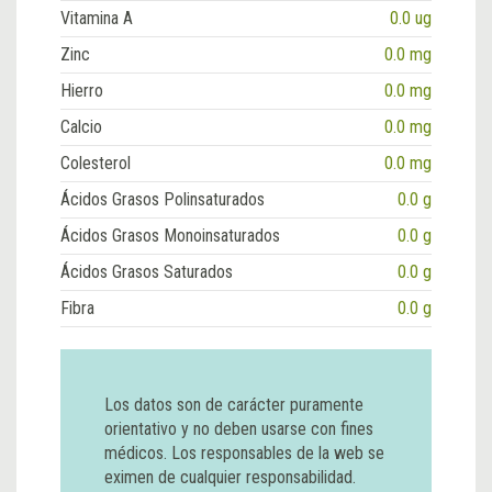
Vitamina A
0.0 ug
Zinc
0.0 mg
Hierro
0.0 mg
Calcio
0.0 mg
Colesterol
0.0 mg
Ácidos Grasos Polinsaturados
0.0 g
Ácidos Grasos Monoinsaturados
0.0 g
Ácidos Grasos Saturados
0.0 g
Fibra
0.0 g
Los datos son de carácter puramente
orientativo y no deben usarse con fines
médicos. Los responsables de la web se
eximen de cualquier responsabilidad.