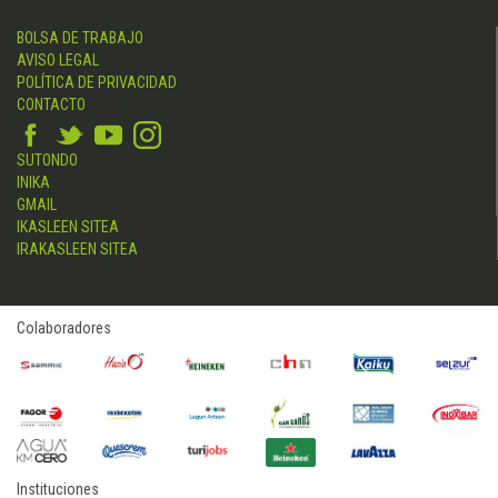
BOLSA DE TRABAJO
AVISO LEGAL
POLÍTICA DE PRIVACIDAD
CONTACTO
SUTONDO
INIKA
GMAIL
IKASLEEN SITEA
IRAKASLEEN SITEA
Colaboradores
Instituciones