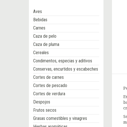
Aves
Bebidas
Carnes
Caza de pelo
Caza de pluma
Cereales
Condimentos, especias y aditivos
Conservas, encurtidos y escabeches
Cortes de carnes
Cortes de pescado
P
Cortes de verdura
E
Despojos
b
c
Frutos secos
S
Grasas comestibles y vinagres
m
Hierbas aromáticas