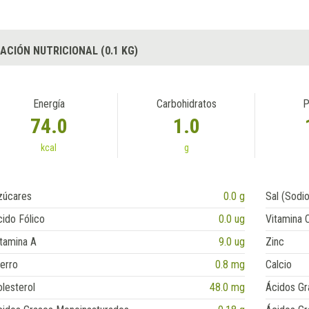
ACIÓN NUTRICIONAL (0.1 KG)
Energía
Carbohidratos
P
74.0
1.0
kcal
g
zúcares
0.0 g
Sal (Sodio
ido Fólico
0.0 ug
Vitamina 
tamina A
9.0 ug
Zinc
erro
0.8 mg
Calcio
lesterol
48.0 mg
Ácidos Gr