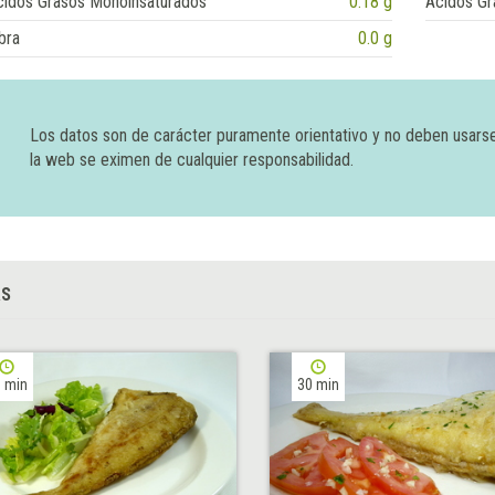
cidos Grasos Monoinsaturados
0.18 g
Ácidos Gr
bra
0.0 g
Los datos son de carácter puramente orientativo y no deben usars
la web se eximen de cualquier responsabilidad.
AS
 min
30 min