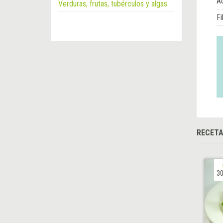
Á
Verduras, frutas, tubérculos y algas
Fi
RECET
30