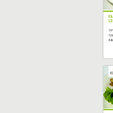
FA
L
TIP
TE
CA
45