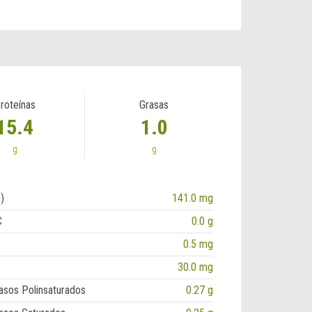
roteínas
Grasas
15.4
1.0
g
g
)
141.0 mg
C
0.0 g
0.5 mg
30.0 mg
asos Polinsaturados
0.27 g