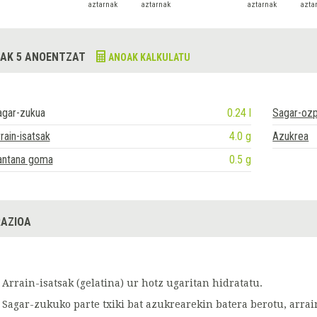
aztarnak
aztarnak
aztarnak
azta
AK 5 ANOENTZAT
ANOAK KALKULATU
agar-zukua
0.24 l
Sagar-ozp
rain-isatsak
4.0 g
Azukrea
antana goma
0.5 g
AZIOA
Arrain-isatsak (gelatina) ur hotz ugaritan hidratatu.
Sagar-zukuko parte txiki bat azukrearekin batera berotu, arrain