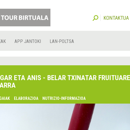
KONTAKTUA
EAK
APP JANTOKI
LAN-POLTSA
GAR ETA ANIS - BELAR TXINATAR FRUITUAR
ARRA
GAIAK
ELABORAZIOA
NUTRIZIO-INFORMAZIOA