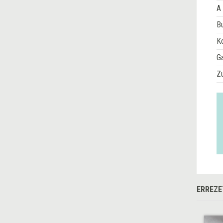
A 
Bu
Ko
G
Z
ERREZE