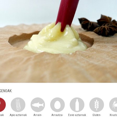
GENOAK:
toak
Apio-aztarnak
Arrain-
Arrautza-
Esne-aztarnak
Gluten-
Krust