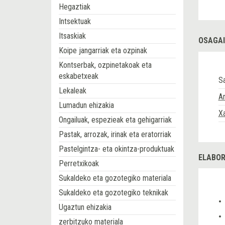
Hegaztiak
Intsektuak
Itsaskiak
OSAGAI
Koipe jangarriak eta ozpinak
Kontserbak, ozpinetakoak eta
eskabetxeak
S
Lekaleak
Ar
Lumadun ehizakia
X
Ongailuak, espezieak eta gehigarriak
Pastak, arrozak, irinak eta eratorriak
Pastelgintza- eta okintza-produktuak
ELABOR
Perretxikoak
Sukaldeko eta gozotegiko materiala
Sukaldeko eta gozotegiko teknikak
Ugaztun ehizakia
zerbitzuko materiala