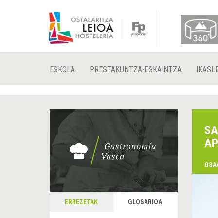
ESKOLA
PRESTAKUNTZA-ESKAINTZA
IKASL
SA
AP
OSA
ERREZETAK
GLOSARIOA