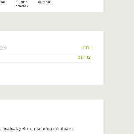
rnak
fruituen
aztarnak
aztarnak
ina
0.01 l
0.01 kg
-isatsak gehitu eta ondo disolbatu.