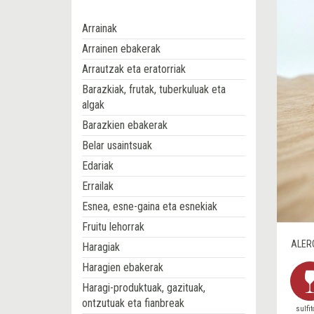
Arrainak
Arrainen ebakerak
Arrautzak eta eratorriak
Barazkiak, frutak, tuberkuluak eta
algak
Barazkien ebakerak
Belar usaintsuak
Edariak
Errailak
Esnea, esne-gaina eta esnekiak
Fruitu lehorrak
ALER
Haragiak
Haragien ebakerak
Haragi-produktuak, gazituak,
ontzutuak eta fianbreak
sulfi