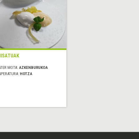
ISATUAK
ATER MOTA:
AZKENBURUKOA
NPERATURA:
HOTZA