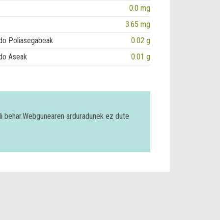
0.0 mg
3.65 mg
do Poliasegabeak
0.02 g
do Aseak
0.01 g
bili behar.Webgunearen arduradunek ez dute