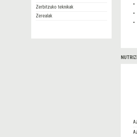
Zerbitzuko teknikak
Zerealak
NUTRIZ
A
Az