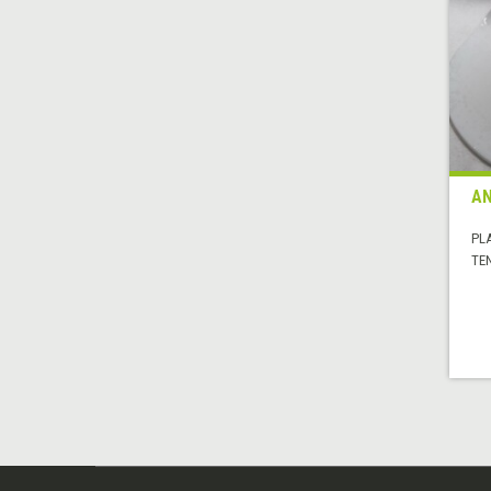
AN
PL
TE