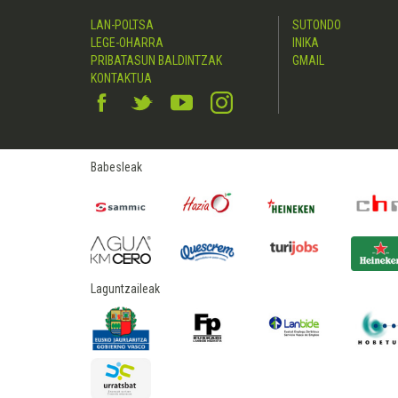
LAN-POLTSA
SUTONDO
LEGE-OHARRA
INIKA
PRIBATASUN BALDINTZAK
GMAIL
KONTAKTUA
Babesleak
Laguntzaileak