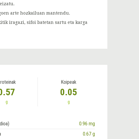
eizatu.
agoen arte hozkailuan mantendu.
ik iragazi, sifoi batetan sartu eta karga
roteinak
Koipeak
0.57
0.05
g
g
dioa)
0.96 mg
a
0.67 g