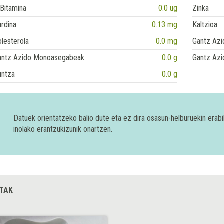
Bitamina
0.0 ug
Zinka
rdina
0.13 mg
Kaltzioa
lesterola
0.0 mg
Gantz Azi
antz Azido Monoasegabeak
0.0 g
Gantz Azi
untza
0.0 g
Datuek orientatzeko balio dute eta ez dira osasun-helburuekin era
inolako erantzukizunik onartzen.
TAK