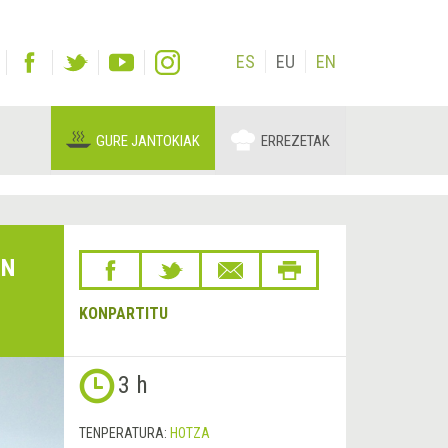
ES
EU
EN
GURE JANTOKIAK
ERREZETAK
EN
KONPARTITU
3 h
TENPERATURA:
HOTZA