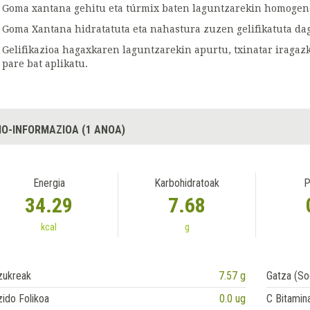
Goma xantana gehitu eta túrmix baten laguntzarekin homogen
Goma Xantana hidratatuta eta nahastura zuzen gelifikatuta d
Gelifikazioa hagaxkaren laguntzarekin apurtu, txinatar iragazkit
pare bat aplikatu.
IO-INFORMAZIOA (1 ANOA)
Energia
Karbohidratoak
P
34.29
7.68
kcal
g
zukreak
7.57 g
Gatza (So
ido Folikoa
0.0 ug
C Bitamin