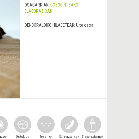
OSAGARRIAK:
GOZOGINTZAKO
ELABORAZIOAK
DENBORALDIKO HILABETEAK:
Urte osoa
azeo-
Oskoldun
Sesamo-
Soja-aztarnak
Ziape-aztarnak