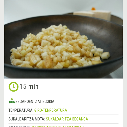
15 min
BEGANOENTZAT EGOKIA
TENPERATURA:
GIRO-TENPERATURA
SUKALDARITZA MOTA:
SUKALDARITZA BEGANOA