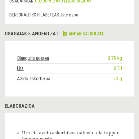
OSAGARRIAK:
GOZOGINTZAKO ELABORAZIOAK
DENBORALDIKO HILABETEAK:
Urte osoa
OSAGAIAK 5 ANOENTZAT
ANOAK KALKULATU
Blanquilla udarea
0.75 kg
Ura
0.5 l
Azido askorbikoa
5.0 g
ELABORAZIOA
Ura eta azido askorbikoa nahastu eta tupper