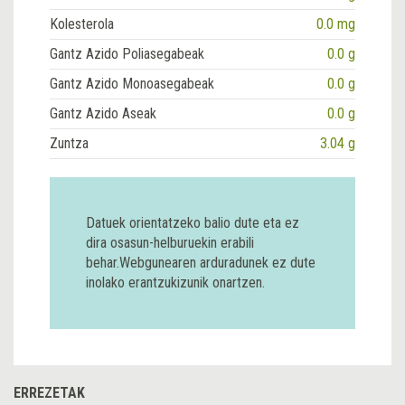
Kolesterola
0.0 mg
Gantz Azido Poliasegabeak
0.0 g
Gantz Azido Monoasegabeak
0.0 g
Gantz Azido Aseak
0.0 g
Zuntza
3.04 g
Datuek orientatzeko balio dute eta ez
dira osasun-helburuekin erabili
behar.Webgunearen arduradunek ez dute
inolako erantzukizunik onartzen.
ERREZETAK