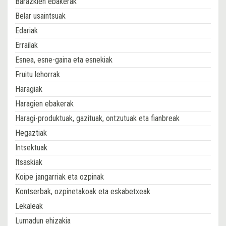
Barazkien ebakerak
Belar usaintsuak
Edariak
Errailak
Esnea, esne-gaina eta esnekiak
Fruitu lehorrak
Haragiak
Haragien ebakerak
Haragi-produktuak, gazituak, ontzutuak eta fianbreak
Hegaztiak
Intsektuak
Itsaskiak
Koipe jangarriak eta ozpinak
Kontserbak, ozpinetakoak eta eskabetxeak
Lekaleak
Lumadun ehizakia