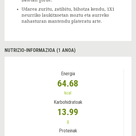
batetan gorde.
Udarea zuritu, zatibitu, bihotza kendu, 1X1
neurriko laukitxoetan moztu eta aurreko
nahasturan mantendu plateratu arte.
NUTRIZIO-INFORMAZIOA (1 ANOA)
Energia
64.68
kcal
Karbohidratoak
13.99
g
Proteinak