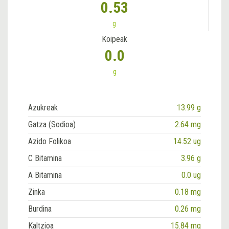
0.53
g
Koipeak
0.0
g
Azukreak
13.99 g
Gatza (Sodioa)
2.64 mg
Azido Folikoa
14.52 ug
C Bitamina
3.96 g
A Bitamina
0.0 ug
Zinka
0.18 mg
Burdina
0.26 mg
Kaltzioa
15.84 mg