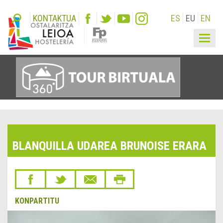
KONTAKTUA
ES
EU
EN
Togg
navig
BLANQUILLA UDAREA BRUNOISE ERARA
KONPARTITU