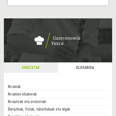
ERREZETAK
GLOSARIOA
Arrainak
Arrainen ebakerak
Arrautzak eta eratorriak
Barazkiak, frutak, tuberkuluak eta algak