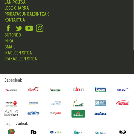
LAN-POLTSA
LEGE-OHARRA
PRIBATASUN BALDINTZAK
KONTAKTUA
SUTONDO
INIKA
GMAIL
IKASLEEN SITEA
IRAKASLEEN SITEA
Babesleak
Laguntzaileak