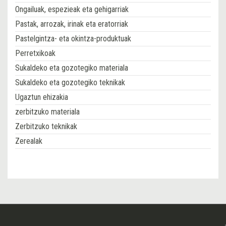
Ongailuak, espezieak eta gehigarriak
Pastak, arrozak, irinak eta eratorriak
Pastelgintza- eta okintza-produktuak
Perretxikoak
Sukaldeko eta gozotegiko materiala
Sukaldeko eta gozotegiko teknikak
Ugaztun ehizakia
zerbitzuko materiala
Zerbitzuko teknikak
Zerealak