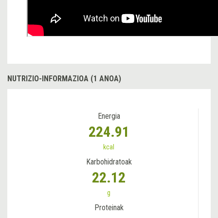
NUTRIZIO-INFORMAZIOA (1 ANOA)
Energia
224.91
kcal
Karbohidratoak
22.12
g
Proteinak