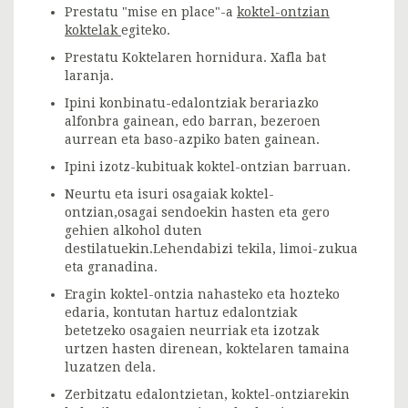
Prestatu "mise en place"-a
koktel-ontzian
koktelak
egiteko.
Prestatu Koktelaren hornidura. Xafla bat
laranja.
Ipini konbinatu-edalontziak berariazko
alfonbra gainean, edo barran, bezeroen
aurrean eta baso-azpiko baten gainean.
Ipini izotz-kubituak koktel-ontzian barruan.
Neurtu eta isuri osagaiak koktel-
ontzian,osagai sendoekin hasten eta gero
gehien alkohol duten
destilatuekin.Lehendabizi tekila, limoi-zukua
eta granadina.
Eragin koktel-ontzia nahasteko eta hozteko
edaria, kontutan hartuz edalontziak
betetzeko osagaien neurriak eta izotzak
urtzen hasten direnean, koktelaren tamaina
luzatzen dela.
Zerbitzatu edalontzietan, koktel-ontziarekin