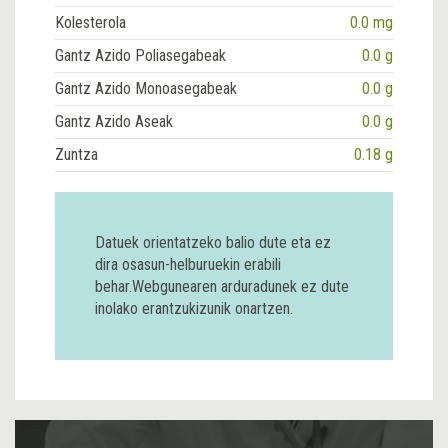
Kolesterola
0.0 mg
Gantz Azido Poliasegabeak
0.0 g
Gantz Azido Monoasegabeak
0.0 g
Gantz Azido Aseak
0.0 g
Zuntza
0.18 g
Datuek orientatzeko balio dute eta ez
dira osasun-helburuekin erabili
behar.Webgunearen arduradunek ez dute
inolako erantzukizunik onartzen.