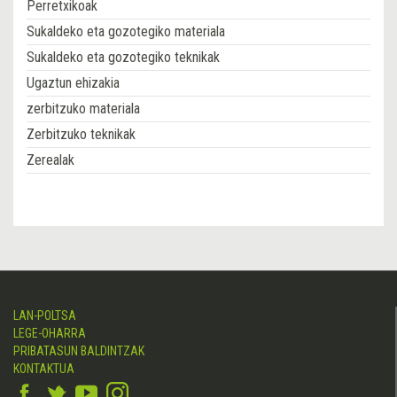
Perretxikoak
Sukaldeko eta gozotegiko materiala
Sukaldeko eta gozotegiko teknikak
Ugaztun ehizakia
zerbitzuko materiala
Zerbitzuko teknikak
Zerealak
LAN-POLTSA
LEGE-OHARRA
PRIBATASUN BALDINTZAK
KONTAKTUA