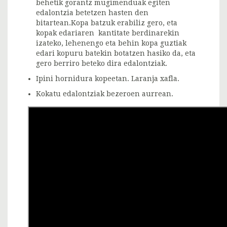
behetik gorantz mugimenduak egiten
edalontzia betetzen hasten den
bitartean.Kopa batzuk erabiliz gero, eta
kopak edariaren kantitate berdinarekin
izateko, lehenengo eta behin kopa guztiak
edari kopuru batekin botatzen hasiko da, eta
gero berriro beteko dira edalontziak.
Ipini hornidura kopeetan. Laranja xafla.
Kokatu edalontziak bezeroen aurrean.