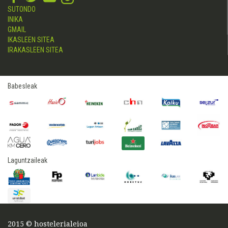
SUTONDO
INIKA
GMAIL
IKASLEEN SITEA
IRAKASLEEN SITEA
Babesleak
Laguntzaileak
2015 © hostelerialeioa