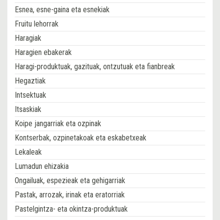
Esnea, esne-gaina eta esnekiak
Fruitu lehorrak
Haragiak
Haragien ebakerak
Haragi-produktuak, gazituak, ontzutuak eta fianbreak
Hegaztiak
Intsektuak
Itsaskiak
Koipe jangarriak eta ozpinak
Kontserbak, ozpinetakoak eta eskabetxeak
Lekaleak
Lumadun ehizakia
Ongailuak, espezieak eta gehigarriak
Pastak, arrozak, irinak eta eratorriak
Pastelgintza- eta okintza-produktuak