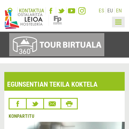
KONTAKTUA
ES
EU
EN
Togg
navig
EGUNSENTIAN TEKILA KOKTELA
KONPARTITU