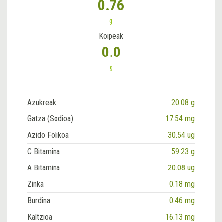
0.76
g
Koipeak
0.0
g
Azukreak
20.08 g
Gatza (Sodioa)
17.54 mg
Azido Folikoa
30.54 ug
C Bitamina
59.23 g
A Bitamina
20.08 ug
Zinka
0.18 mg
Burdina
0.46 mg
Kaltzioa
16.13 mg