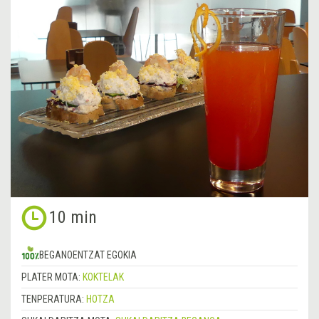
10 min
BEGANOENTZAT EGOKIA
PLATER MOTA:
KOKTELAK
TENPERATURA:
HOTZA