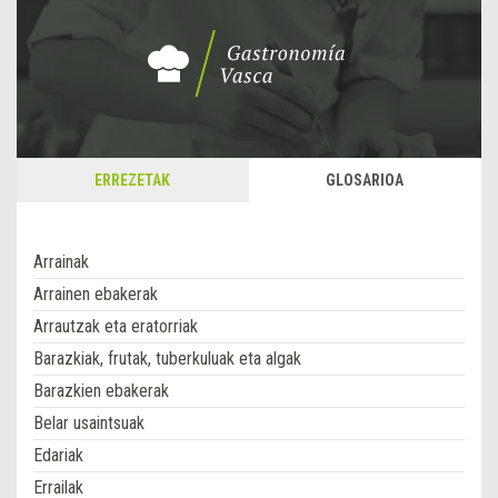
ERREZETAK
GLOSARIOA
Arrainak
Arrainen ebakerak
Arrautzak eta eratorriak
Barazkiak, frutak, tuberkuluak eta algak
Barazkien ebakerak
Belar usaintsuak
Edariak
Errailak