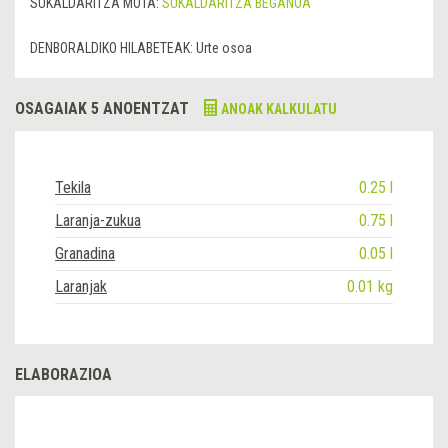
SUKALDARITZA MOTA:
SUKALDARITZA BEGANOA
DENBORALDIKO HILABETEAK:
Urte osoa
OSAGAIAK 5 ANOENTZAT
ANOAK KALKULATU
Tekila
0.25 l
Laranja-zukua
0.75 l
Granadina
0.05 l
Laranjak
0.01 kg
ELABORAZIOA