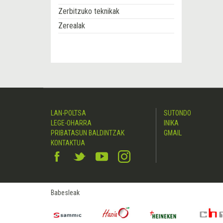
Zerbitzuko teknikak
Zerealak
LAN-POLTSA
SUTONDO
LEGE-OHARRA
INIKA
PRIBATASUN BALDINTZAK
GMAIL
KONTAKTUA
Babesleak