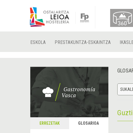
ESKOLA
PRESTAKUNTZA-ESKAINTZA
IKASL
GLOSA
SUKAL
Guzt
ERREZETAK
GLOSARIOA