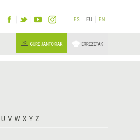
ES
EU
EN
GURE JANTOKIAK
ERREZETAK
U
V
W
X
Y
Z