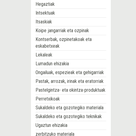
Hegaztiak
Intsektuak
Itsaskiak
Koipe jangarriak eta ozpinak
Kontserbak, ozpinetakoak eta
eskabetxeak
Lekaleak
Lumadun ehizakia
Ongailuak, espezieak eta gehigarriak
Pastak, arrozak, irinak eta eratorriak
Pastelgintza- eta okintza-produktuak
Perretxikoak
Sukaldeko eta gozotegiko materiala
Sukaldeko eta gozotegiko teknikak
Ugaztun ehizakia
zerbitzuko materiala