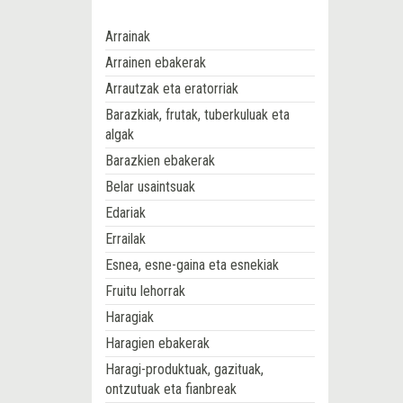
Arrainak
Arrainen ebakerak
Arrautzak eta eratorriak
Barazkiak, frutak, tuberkuluak eta
algak
Barazkien ebakerak
Belar usaintsuak
Edariak
Errailak
Esnea, esne-gaina eta esnekiak
Fruitu lehorrak
Haragiak
Haragien ebakerak
Haragi-produktuak, gazituak,
ontzutuak eta fianbreak