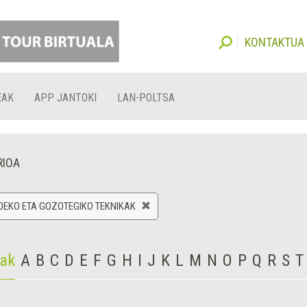
KONTAKTUA
EAK
APP JANTOKI
LAN-POLTSA
RIOA
DEKO ETA GOZOTEGIKO TEKNIKAK
iak
A
B
C
D
E
F
G
H
I
J
K
L
M
N
O
P
Q
R
S
T