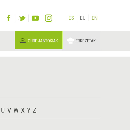
ES
EU
EN
GURE JANTOKIAK
ERREZETAK
U
V
W
X
Y
Z