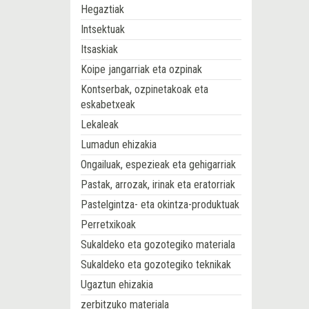
Hegaztiak
Intsektuak
Itsaskiak
Koipe jangarriak eta ozpinak
Kontserbak, ozpinetakoak eta
eskabetxeak
Lekaleak
Lumadun ehizakia
Ongailuak, espezieak eta gehigarriak
Pastak, arrozak, irinak eta eratorriak
Pastelgintza- eta okintza-produktuak
Perretxikoak
Sukaldeko eta gozotegiko materiala
Sukaldeko eta gozotegiko teknikak
Ugaztun ehizakia
zerbitzuko materiala