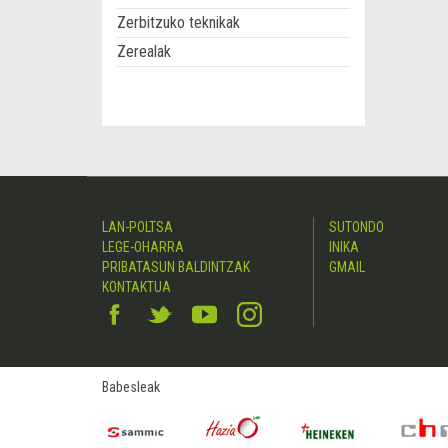
Zerbitzuko teknikak
Zerealak
LAN-POLTSA
SUTONDO
LEGE-OHARRA
INIKA
PRIBATASUN BALDINTZAK
GMAIL
KONTAKTUA
Babesleak