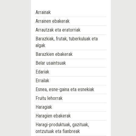
Arrainak
Arrainen ebakerak
Arrautzak eta eratorriak
Barazkiak, frutak, tuberkuluak eta
algak
Barazkien ebakerak
Belar usaintsuak
Edariak
Errailak
Esnea, esne-gaina eta esnekiak
Fruitu lehorrak
Haragiak
Haragien ebakerak
Haragi-produktuak, gazituak,
ontzutuak eta fianbreak