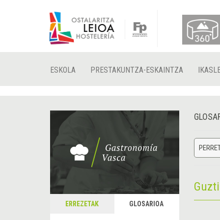
ESKOLA
PRESTAKUNTZA-ESKAINTZA
IKASL
GLOSA
PERRE
Guzt
ERREZETAK
GLOSARIOA