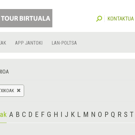
KONTAKTUA
EAK
APP JANTOKI
LAN-POLTSA
RIOA
TXIKOAK
iak
A
B
C
D
E
F
G
H
I
J
K
L
M
N
O
P
Q
R
S
T