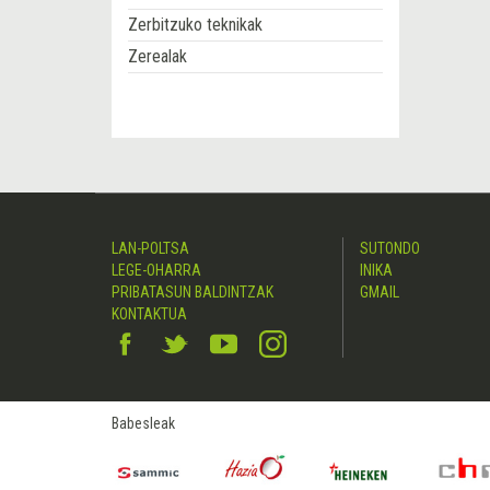
Zerbitzuko teknikak
Zerealak
LAN-POLTSA
SUTONDO
LEGE-OHARRA
INIKA
PRIBATASUN BALDINTZAK
GMAIL
KONTAKTUA
Babesleak