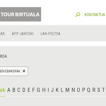
KONTAKTUA
EAK
APP JANTOKI
LAN-POLTSA
RIOA
NEN EBAKERAK
iak
A
B
C
D
E
F
G
H
I
J
K
L
M
N
O
P
Q
R
S
T