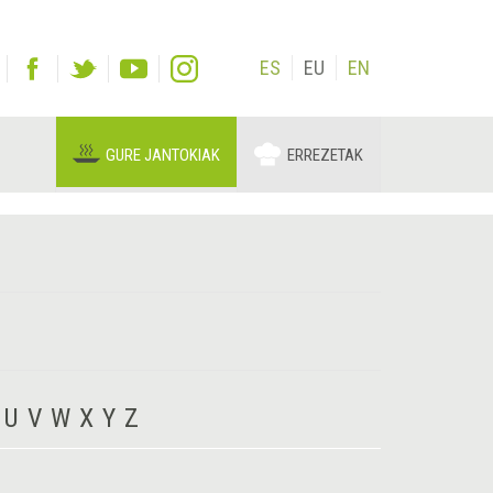
ES
EU
EN
GURE JANTOKIAK
ERREZETAK
U
V
W
X
Y
Z