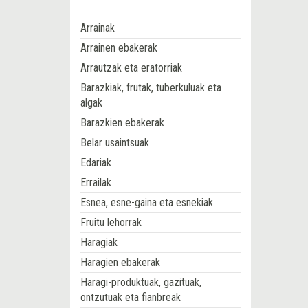
Arrainak
Arrainen ebakerak
Arrautzak eta eratorriak
Barazkiak, frutak, tuberkuluak eta
algak
Barazkien ebakerak
Belar usaintsuak
Edariak
Errailak
Esnea, esne-gaina eta esnekiak
Fruitu lehorrak
Haragiak
Haragien ebakerak
Haragi-produktuak, gazituak,
ontzutuak eta fianbreak