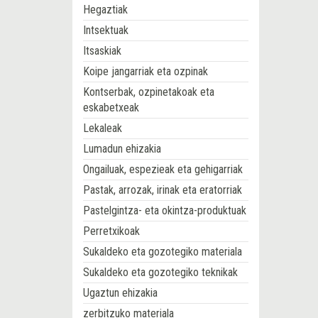
Hegaztiak
Intsektuak
Itsaskiak
Koipe jangarriak eta ozpinak
Kontserbak, ozpinetakoak eta
eskabetxeak
Lekaleak
Lumadun ehizakia
Ongailuak, espezieak eta gehigarriak
Pastak, arrozak, irinak eta eratorriak
Pastelgintza- eta okintza-produktuak
Perretxikoak
Sukaldeko eta gozotegiko materiala
Sukaldeko eta gozotegiko teknikak
Ugaztun ehizakia
zerbitzuko materiala