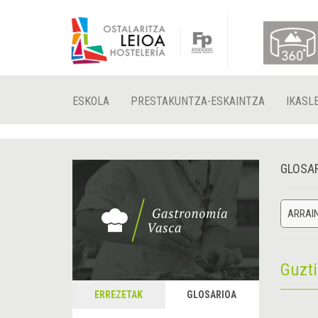
ESKOLA
PRESTAKUNTZA-ESKAINTZA
IKASL
GLOSA
ARRAI
Guzt
ERREZETAK
GLOSARIOA