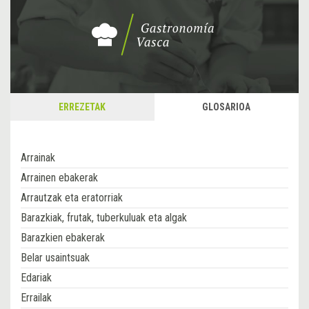
ERREZETAK
GLOSARIOA
Arrainak
Arrainen ebakerak
Arrautzak eta eratorriak
Barazkiak, frutak, tuberkuluak eta algak
Barazkien ebakerak
Belar usaintsuak
Edariak
Errailak