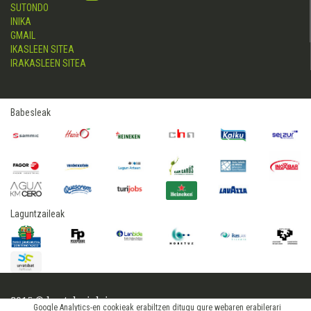
SUTONDO
INIKA
GMAIL
IKASLEEN SITEA
IRAKASLEEN SITEA
Babesleak
Laguntzaileak
2015 © hostelerialeioa
Google Analytics-en cookieak erabiltzen ditugu gure webaren erabilerari