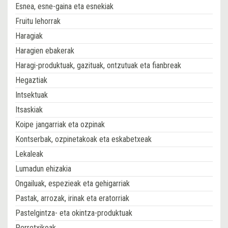
Esnea, esne-gaina eta esnekiak
Fruitu lehorrak
Haragiak
Haragien ebakerak
Haragi-produktuak, gazituak, ontzutuak eta fianbreak
Hegaztiak
Intsektuak
Itsaskiak
Koipe jangarriak eta ozpinak
Kontserbak, ozpinetakoak eta eskabetxeak
Lekaleak
Lumadun ehizakia
Ongailuak, espezieak eta gehigarriak
Pastak, arrozak, irinak eta eratorriak
Pastelgintza- eta okintza-produktuak
Perretxikoak