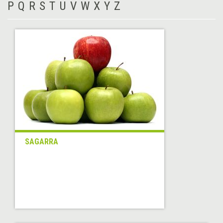
P
Q
R
S
T
U
V
W
X
Y
Z
SAGARRA