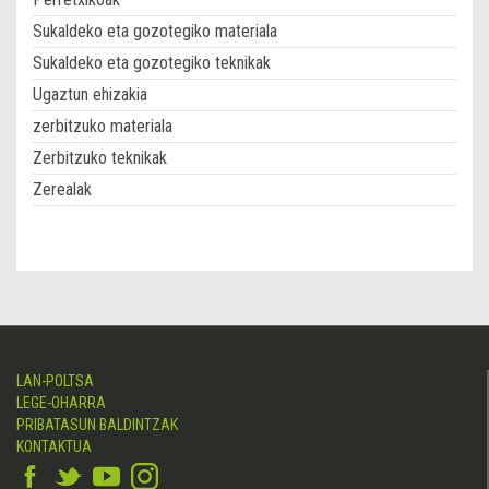
Sukaldeko eta gozotegiko materiala
Sukaldeko eta gozotegiko teknikak
Ugaztun ehizakia
zerbitzuko materiala
Zerbitzuko teknikak
Zerealak
LAN-POLTSA
LEGE-OHARRA
PRIBATASUN BALDINTZAK
KONTAKTUA