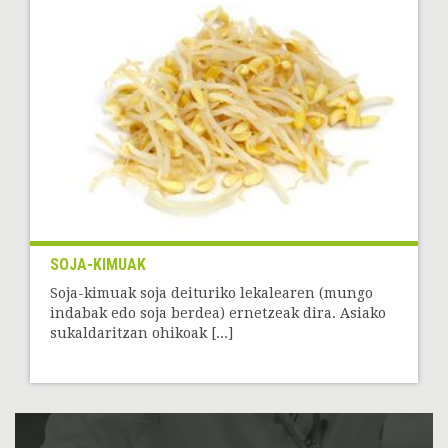
SOJA-KIMUAK
Soja-kimuak soja deituriko lekalearen (mungo
indabak edo soja berdea) ernetzeak dira. Asiako
sukaldaritzan ohikoak [...]