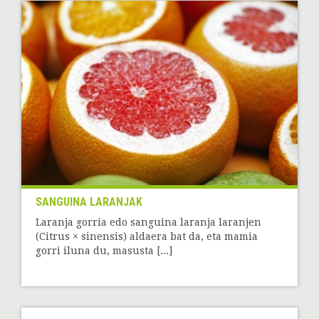
SANGUINA LARANJAK
Laranja gorria edo sanguina laranja laranjen
(Citrus × sinensis) aldaera bat da, eta mamia
gorri iluna du, masusta [...]