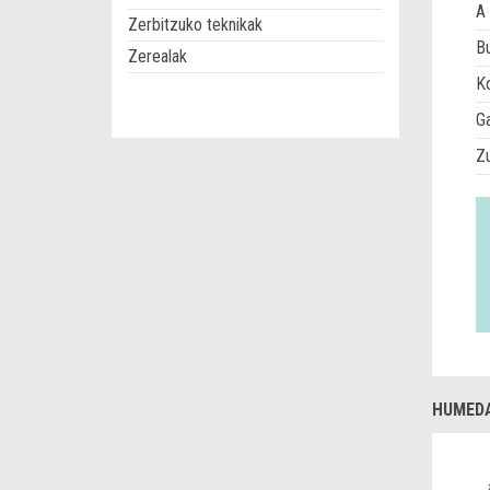
A 
Zerbitzuko teknikak
Bu
Zerealak
Ko
G
Z
HUMEDA