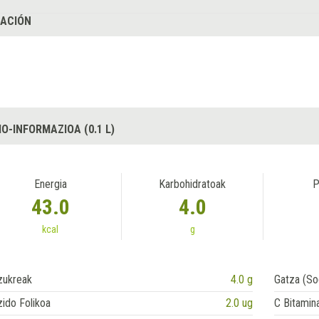
ACIÓN
O-INFORMAZIOA (0.1 L)
Energia
Karbohidratoak
P
43.0
4.0
kcal
g
zukreak
4.0 g
Gatza (So
ido Folikoa
2.0 ug
C Bitamin