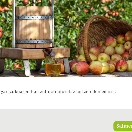
agar-zukuaren hartzidura naturalaz lortzen den edaria.
Salme