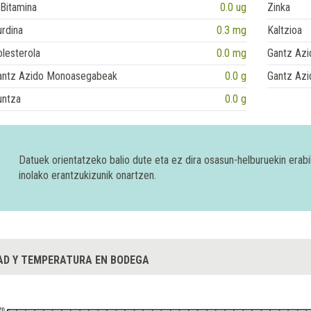
Bitamina
0.0 ug
Zinka
rdina
0.3 mg
Kaltzioa
lesterola
0.0 mg
Gantz Azi
antz Azido Monoasegabeak
0.0 g
Gantz Azi
untza
0.0 g
Datuek orientatzeko balio dute eta ez dira osasun-helburuekin era
inolako erantzukizunik onartzen.
D Y TEMPERATURA EN BODEGA