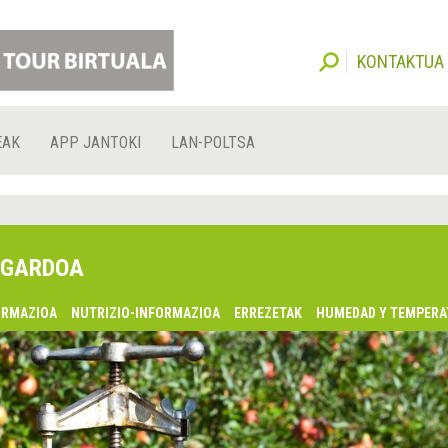
KONTAKTUA
EAK
APP JANTOKI
LAN-POLTSA
GARDOA
ORMAZIOA
NUTRIZIO-INFORMAZIOA
ERREZETAK
HUMEDAD Y TEMPERA