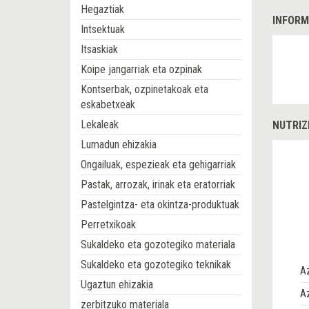
Hegaztiak
INFORM
Intsektuak
Itsaskiak
Koipe jangarriak eta ozpinak
Kontserbak, ozpinetakoak eta
eskabetxeak
Lekaleak
NUTRIZI
Lumadun ehizakia
Ongailuak, espezieak eta gehigarriak
Pastak, arrozak, irinak eta eratorriak
Pastelgintza- eta okintza-produktuak
Perretxikoak
Sukaldeko eta gozotegiko materiala
Sukaldeko eta gozotegiko teknikak
A
Ugaztun ehizakia
Az
zerbitzuko materiala