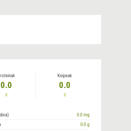
roteinak
Koipeak
0.0
0.0
g
g
dioa)
0.0 mg
a
0.0 g