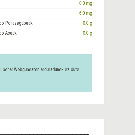
0.0 mg
6.0 mg
do Poliasegabeak
0.0 g
do Aseak
0.0 g
bili behar.Webgunearen arduradunek ez dute