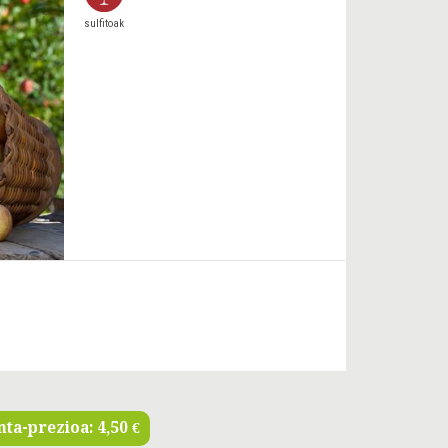
sulfitoak
nta-prezioa:
4,50 €