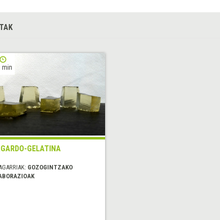
TAK
 min
GARDO-GELATINA
AGARRIAK:
GOZOGINTZAKO
ABORAZIOAK