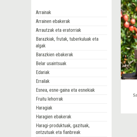
Arrainak
Arrainen ebakerak
Arrautzak eta eratorriak
Barazkiak, frutak, tuberkuluak eta
algak
Barazkien ebakerak
Belar usaintsuak
Edariak
Errailak
Esnea, esne-gaina eta esnekiak
S
Fruitu lehorrak
Haragiak
Haragien ebakerak
Haragi-produktuak, gazituak,
ontzutuak eta fianbreak