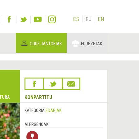
ES
EU
EN
GURE JANTOKIAK
ERREZETAK
KONPARTITU
TURA
KATEGORIA
EDARIAK
ALERGENOAK