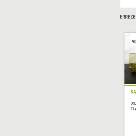
ERREZE
90
SA
OS
EL