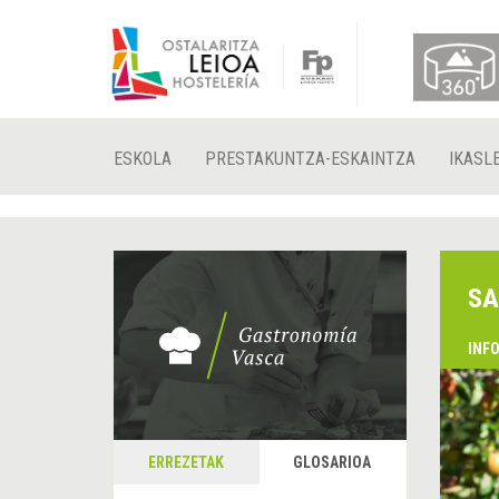
ESKOLA
PRESTAKUNTZA-ESKAINTZA
IKASL
SA
INF
ERREZETAK
GLOSARIOA