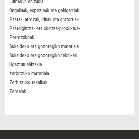
Lumadun ehizakia
Ongailuak, espezieak eta gehigarriak
Pastak, arrozak, irinak eta eratorriak
Pastelgintza- eta okintza-produktuak
Perretxikoak
Sukaldeko eta gozotegiko materiala
Sukaldeko eta gozotegiko teknikak
Ugaztun ehizakia
zerbitzuko materiala
Zerbitzuko teknikak
Zerealak