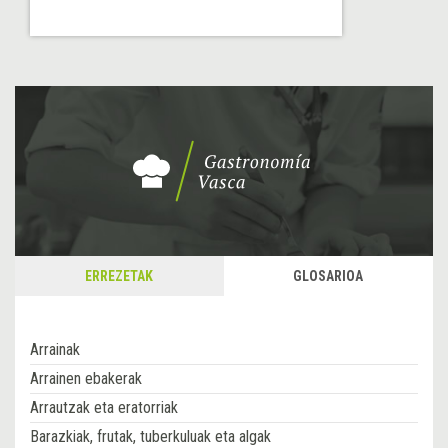
ERREZETAK
GLOSARIOA
Arrainak
Arrainen ebakerak
Arrautzak eta eratorriak
Barazkiak, frutak, tuberkuluak eta algak