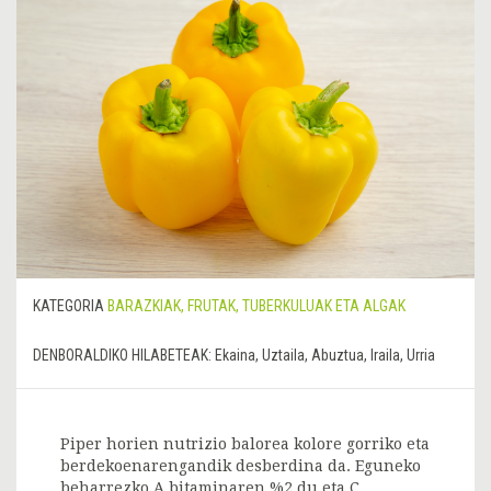
KATEGORIA
BARAZKIAK, FRUTAK, TUBERKULUAK ETA ALGAK
DENBORALDIKO HILABETEAK:
Ekaina, Uztaila, Abuztua, Iraila, Urria
Piper horien nutrizio balorea kolore gorriko eta
berdekoenarengandik desberdina da. Eguneko
beharrezko A bitaminaren %2 du eta C