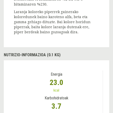
bitaminaren %230.
Laranja koloreko piperrek gainerako
koloredunek baino karoteno alfa, beta eta
gamma gehiago dituzte. Bai kolore horidun
piperrak, baita kolore laranja dutenak ere,
piper berdeak baino gozoagoak dira.
NUTRIZIO-INFORMAZIOA (0.1 KG)
Energia
23.0
kcal
Karbohidratoak
3.7