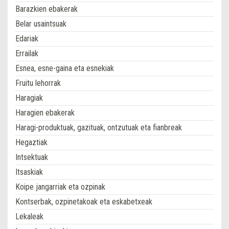
Barazkien ebakerak
Belar usaintsuak
Edariak
Errailak
Esnea, esne-gaina eta esnekiak
Fruitu lehorrak
Haragiak
Haragien ebakerak
Haragi-produktuak, gazituak, ontzutuak eta fianbreak
Hegaztiak
Intsektuak
Itsaskiak
Koipe jangarriak eta ozpinak
Kontserbak, ozpinetakoak eta eskabetxeak
Lekaleak