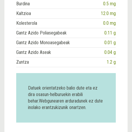
Burdina
0.5 mg
Kaltzioa
12.0 mg
Kolesterola
0.0 mg
Gantz Azido Poliasegabeak
0.11 g
Gantz Azido Monoasegabeak
0.01 g
Gantz Azido Aseak
0.04 g
Zuntza
1.2 g
Datuek orientatzeko balio dute eta ez
dira osasun-helburuekin erabili
behar.Webgunearen arduradunek ez dute
inolako erantzukizunik onartzen.