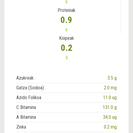
g
Proteinak
0.9
g
Koipeak
0.2
g
Azukreak
3.5 g
Gatza (Sodioa)
2.0 mg
Azido Folikoa
11.0 ug
C Bitamina
131.0 g
A Bitamina
34.0 ug
Zinka
0.2 mg