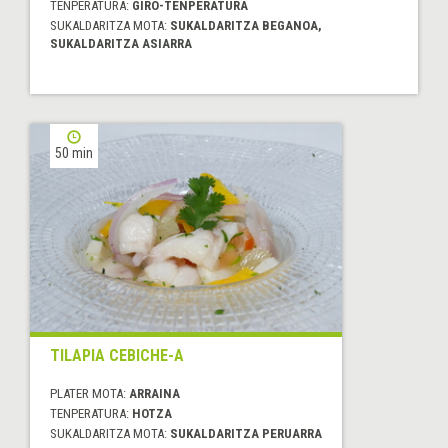
TENPERATURA:
GIRO-TENPERATURA
SUKALDARITZA MOTA:
SUKALDARITZA BEGANOA,
SUKALDARITZA ASIARRA
50 min
TILAPIA CEBICHE-A
PLATER MOTA:
ARRAINA
TENPERATURA:
HOTZA
SUKALDARITZA MOTA:
SUKALDARITZA PERUARRA