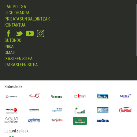
LAN-POLTSA
LEGE-OHARRA
PRIBATASUN BALDINTZAK
KONTAKTUA
SUTONDO
INIKA
GMAIL
IKASLEEN SITEA
IRAKASLEEN SITEA
Babesleak
Laguntzaileak