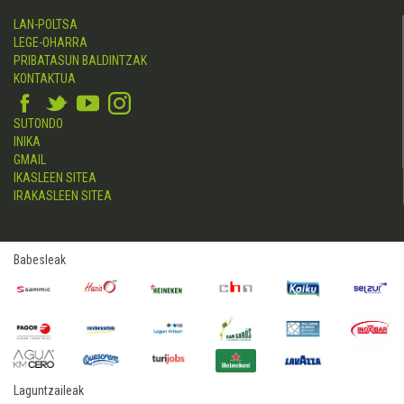
LAN-POLTSA
LEGE-OHARRA
PRIBATASUN BALDINTZAK
KONTAKTUA
SUTONDO
INIKA
GMAIL
IKASLEEN SITEA
IRAKASLEEN SITEA
Babesleak
Laguntzaileak