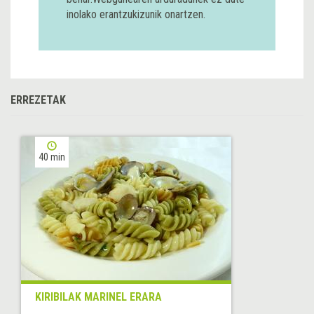
inolako erantzukizunik onartzen.
ERREZETAK
40 min
KIRIBILAK MARINEL ERARA