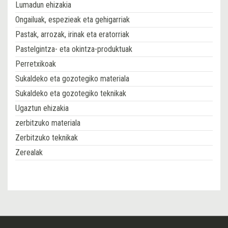
Lumadun ehizakia
Ongailuak, espezieak eta gehigarriak
Pastak, arrozak, irinak eta eratorriak
Pastelgintza- eta okintza-produktuak
Perretxikoak
Sukaldeko eta gozotegiko materiala
Sukaldeko eta gozotegiko teknikak
Ugaztun ehizakia
zerbitzuko materiala
Zerbitzuko teknikak
Zerealak