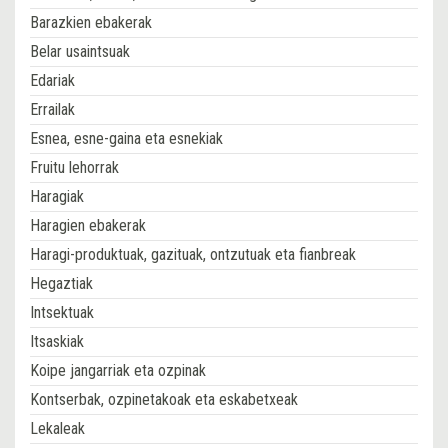
Barazkien ebakerak
Belar usaintsuak
Edariak
Errailak
Esnea, esne-gaina eta esnekiak
Fruitu lehorrak
Haragiak
Haragien ebakerak
Haragi-produktuak, gazituak, ontzutuak eta fianbreak
Hegaztiak
Intsektuak
Itsaskiak
Koipe jangarriak eta ozpinak
Kontserbak, ozpinetakoak eta eskabetxeak
Lekaleak