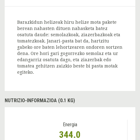
Barazkidun helizeak hiru helize mota pakete
berean nahasten dituen nahasketa batez
osatuta daude: semolazkoak, ziazerbazkoak eta
tomatezkoak. Janari-pasta bat da, hartzitu
gabeko ore baten lehortzearen ondoren sortzen
dena. Ore hori gari gogorrezko semolaz eta ur
edangarriz osatuta dago, eta ziazerbak edo
tomatea gehitzen zaizkio beste bi pasta motak
egiteko.
NUTRIZIO-INFORMAZIOA (0.1 KG)
Energia
344.0