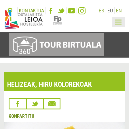
KONTAKTUA
ES
EU
EN
Togg
navig
HELIZEAK, HIRU KOLOREKOAK
KONPARTITU