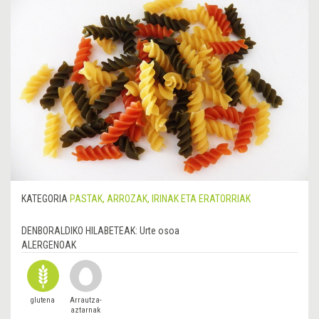
KATEGORIA
PASTAK, ARROZAK, IRINAK ETA ERATORRIAK
DENBORALDIKO HILABETEAK:
Urte osoa
ALERGENOAK
glutena
Arrautza-
aztarnak