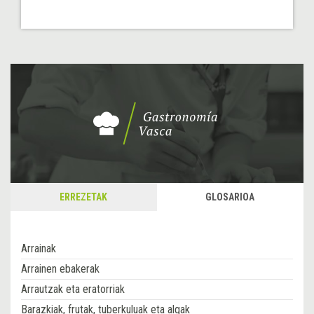
ERREZETAK
GLOSARIOA
Arrainak
Arrainen ebakerak
Arrautzak eta eratorriak
Barazkiak, frutak, tuberkuluak eta algak