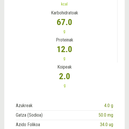
kcal
Karbohidratoak
67.0
g
Proteinak
12.0
g
Koipeak
2.0
g
Azukreak
4.0 g
Gatza (Sodioa)
50.0 mg
Azido Folikoa
34.0 ug