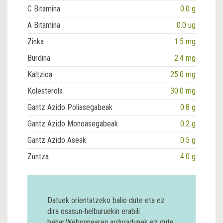
C Bitamina
0.0 g
A Bitamina
0.0 ug
Zinka
1.5 mg
Burdina
2.4 mg
Kaltzioa
25.0 mg
Kolesterola
30.0 mg
Gantz Azido Poliasegabeak
0.8 g
Gantz Azido Monoasegabeak
0.2 g
Gantz Azido Aseak
0.5 g
Zuntza
4.0 g
Datuek orientatzeko balio dute eta ez
dira osasun-helburuekin erabili
behar.Webgunearen arduradunek ez dute