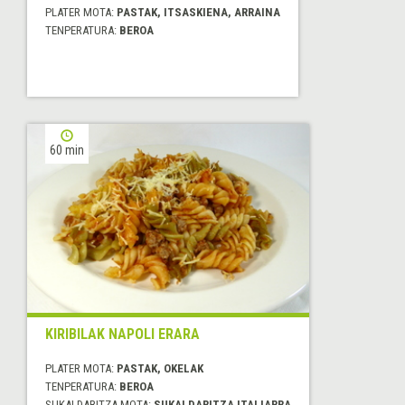
PLATER MOTA:
PASTAK, ITSASKIENA, ARRAINA
TENPERATURA:
BEROA
60 min
KIRIBILAK NAPOLI ERARA
PLATER MOTA:
PASTAK, OKELAK
TENPERATURA:
BEROA
SUKALDARITZA MOTA:
SUKALDARITZA ITALIARRA