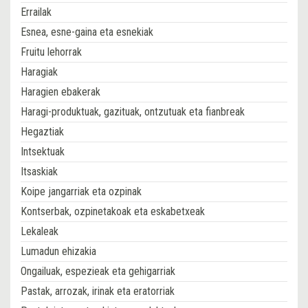
Errailak
Esnea, esne-gaina eta esnekiak
Fruitu lehorrak
Haragiak
Haragien ebakerak
Haragi-produktuak, gazituak, ontzutuak eta fianbreak
Hegaztiak
Intsektuak
Itsaskiak
Koipe jangarriak eta ozpinak
Kontserbak, ozpinetakoak eta eskabetxeak
Lekaleak
Lumadun ehizakia
Ongailuak, espezieak eta gehigarriak
Pastak, arrozak, irinak eta eratorriak