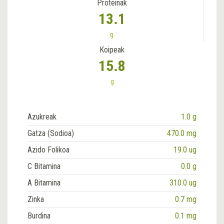
Proteinak
13.1
g
Koipeak
15.8
g
Azukreak
1.0 g
Gatza (Sodioa)
470.0 mg
Azido Folikoa
19.0 ug
C Bitamina
0.0 g
A Bitamina
310.0 ug
Zinka
0.7 mg
Burdina
0.1 mg