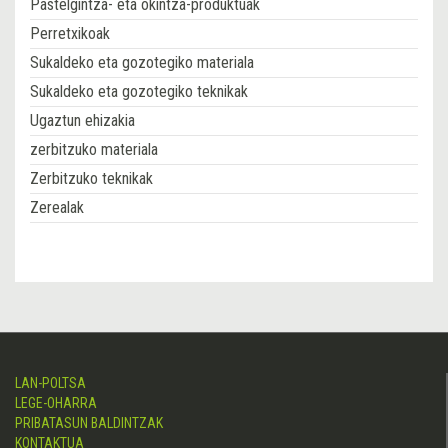
Pastelgintza- eta okintza-produktuak
Perretxikoak
Sukaldeko eta gozotegiko materiala
Sukaldeko eta gozotegiko teknikak
Ugaztun ehizakia
zerbitzuko materiala
Zerbitzuko teknikak
Zerealak
LAN-POLTSA
LEGE-OHARRA
PRIBATASUN BALDINTZAK
KONTAKTUA