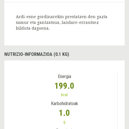
Ardi-esne gordinarekin prestatzen den gazta
samur eta gantzatsua, landare-errautsez
bilduta dagoena.
NUTRIZIO-INFORMAZIOA (0.1 KG)
Energia
199.0
kcal
Karbohidratoak
1.0
g