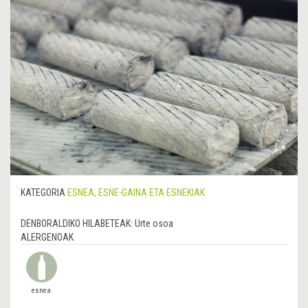
KATEGORIA
ESNEA, ESNE-GAINA ETA ESNEKIAK
DENBORALDIKO HILABETEAK:
Urte osoa
ALERGENOAK
esnea