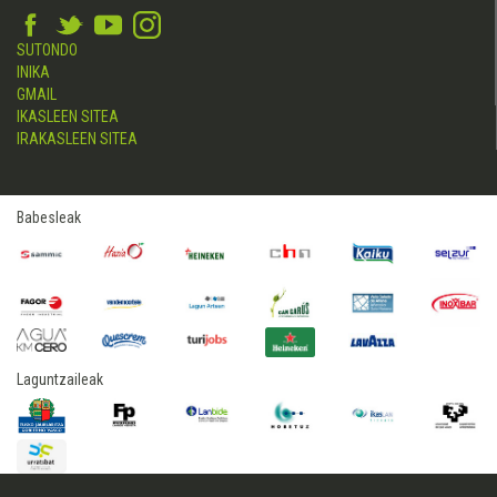
SUTONDO
INIKA
GMAIL
IKASLEEN SITEA
IRAKASLEEN SITEA
Babesleak
Laguntzaileak