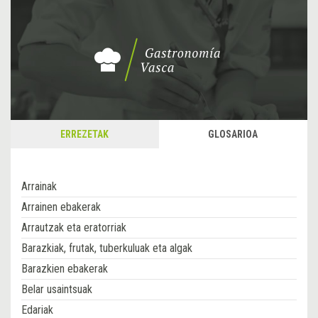
ERREZETAK
GLOSARIOA
Arrainak
Arrainen ebakerak
Arrautzak eta eratorriak
Barazkiak, frutak, tuberkuluak eta algak
Barazkien ebakerak
Belar usaintsuak
Edariak