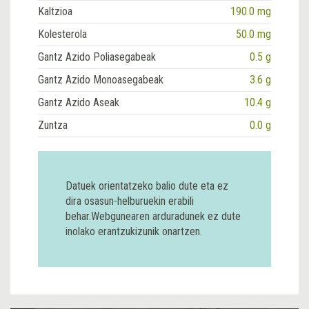
Kaltzioa
190.0 mg
Kolesterola
50.0 mg
Gantz Azido Poliasegabeak
0.5 g
Gantz Azido Monoasegabeak
3.6 g
Gantz Azido Aseak
10.4 g
Zuntza
0.0 g
Datuek orientatzeko balio dute eta ez
dira osasun-helburuekin erabili
behar.Webgunearen arduradunek ez dute
inolako erantzukizunik onartzen.