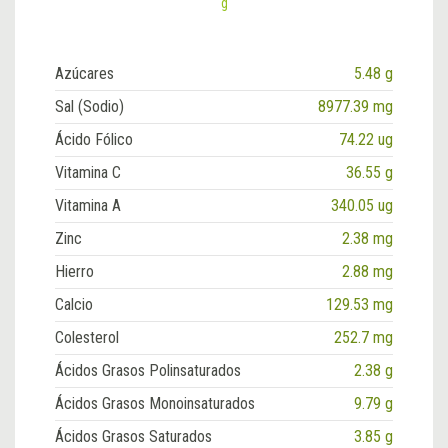
g
Azúcares
5.48 g
Sal (Sodio)
8977.39 mg
Ácido Fólico
74.22 ug
Vitamina C
36.55 g
Vitamina A
340.05 ug
Zinc
2.38 mg
Hierro
2.88 mg
Calcio
129.53 mg
Colesterol
252.7 mg
Ácidos Grasos Polinsaturados
2.38 g
Ácidos Grasos Monoinsaturados
9.79 g
Ácidos Grasos Saturados
3.85 g