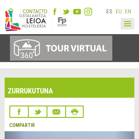
CONTACTO
ES
EU
EN
Togg
navig
ZURRUKUTUNA
COMPARTIR
&lsaquo;
Sigu