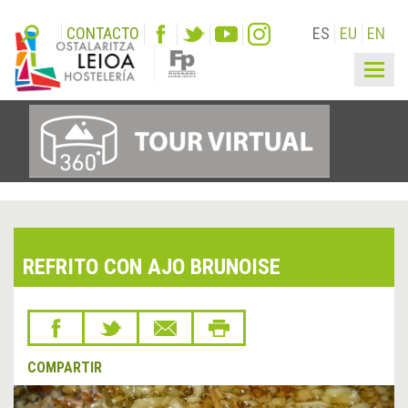
CONTACTO
ES
EU
EN
Togg
navig
REFRITO CON AJO BRUNOISE
COMPARTIR
&lsaquo;
Sigu