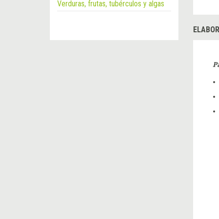
Verduras, frutas, tubérculos y algas
ELABOR
P