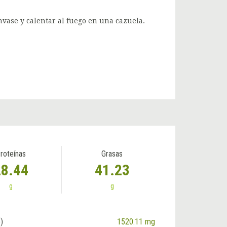
nvase y calentar al fuego en una cazuela.
roteínas
Grasas
28.44
41.23
g
g
)
1520.11 mg