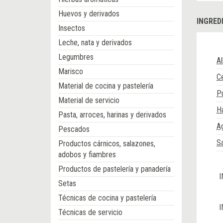
Huevos y derivados
INGRED
Insectos
Leche, nata y derivados
Legumbres
Al
Marisco
Ce
Material de cocina y pastelería
P
Material de servicio
Ha
Pasta, arroces, harinas y derivados
A
Pescados
S
Productos cárnicos, salazones,
adobos y fiambres
Productos de pastelería y panadería
I
Setas
Técnicas de cocina y pastelería
I
Técnicas de servicio