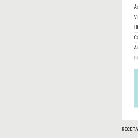
Ác
Vi
Hi
Co
Á
Fi
RECETA