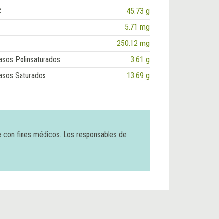
C
45.73 g
5.71 mg
250.12 mg
asos Polinsaturados
3.61 g
asos Saturados
13.69 g
e con fines médicos. Los responsables de