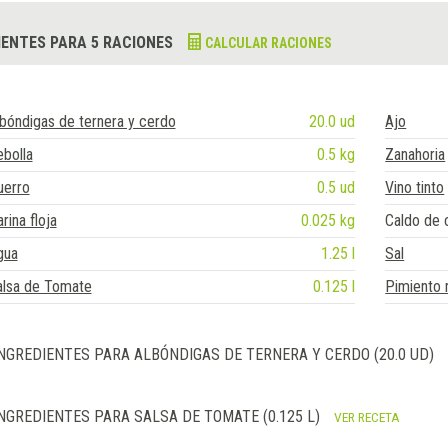
IENTES PARA 5 RACIONES
CALCULAR RACIONES
bóndigas de ternera y cerdo
20.0 ud
Ajo
bolla
0.5 kg
Zanahoria
uerro
0.5 ud
Vino tinto
rina floja
0.025 kg
Caldo de 
gua
1.25 l
Sal
alsa de Tomate
0.125 l
Pimiento
NGREDIENTES PARA ALBÓNDIGAS DE TERNERA Y CERDO (20.0 UD)
NGREDIENTES PARA SALSA DE TOMATE (0.125 L)
VER RECETA