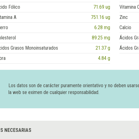
ido Fólico
71.69 ug
Vitamina 
tamina A
751.16 ug
Zinc
erro
6.28 mg
Calcio
lesterol
89.25 mg
Ácidos Gr
cidos Grasos Monoinsaturados
21.37 g
Ácidos Gr
bra
4.84 g
Los datos son de carácter puramente orientativo y no deben usars
la web se eximen de cualquier responsabilidad.
S NECESARIAS