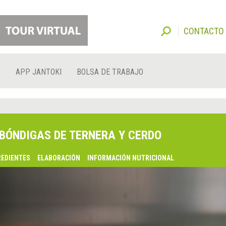
CONTACTO
O
APP JANTOKI
BOLSA DE TRABAJO
BÓNDIGAS DE TERNERA Y CERDO
REDIENTES
ELABORACIÓN
INFORMACIÓN NUTRICIONAL
lsaquo;
nterior