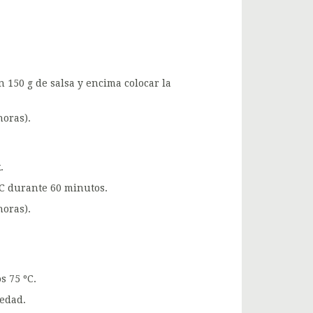
n 150 g de salsa y encima colocar la
oras).
.
ºC durante 60 minutos.
oras).
s 75 ºC.
edad.