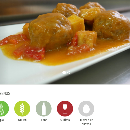
GENOS:
pio
Gluten
Leche
Sulfitos
Trazas de
huevos