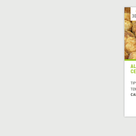
30
AL
CE
TIP
TE
CA