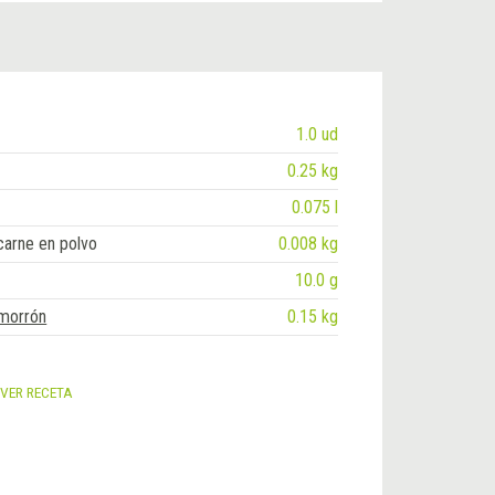
1.0 ud
0.25 kg
0.075 l
carne en polvo
0.008 kg
10.0 g
 morrón
0.15 kg
VER RECETA