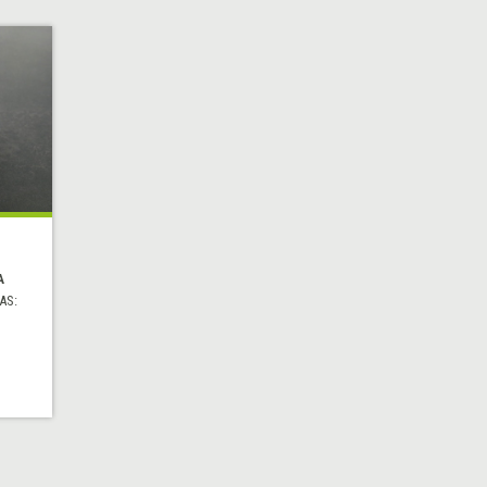
A
AS: