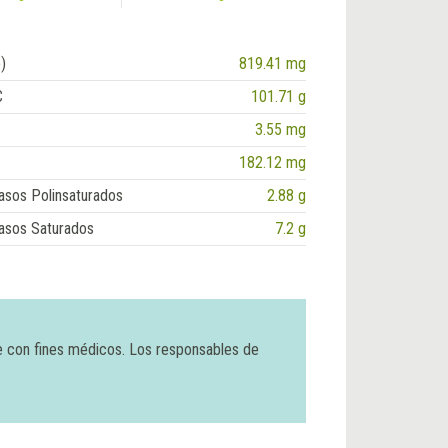
)
819.41 mg
C
101.71 g
3.55 mg
182.12 mg
asos Polinsaturados
2.88 g
asos Saturados
7.2 g
e con fines médicos. Los responsables de