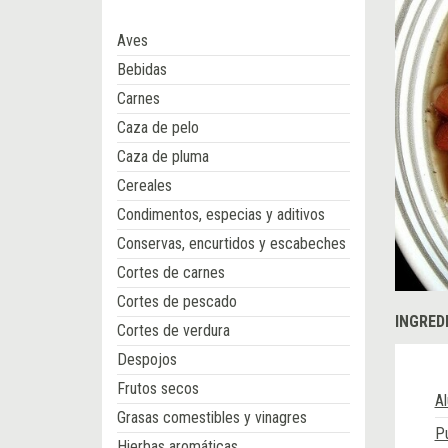
Aves
Bebidas
Carnes
Caza de pelo
Caza de pluma
Cereales
Condimentos, especias y aditivos
Conservas, encurtidos y escabeches
Cortes de carnes
Cortes de pescado
INGRED
Cortes de verdura
Despojos
Frutos secos
Al
Grasas comestibles y vinagres
P
Hierbas aromáticas