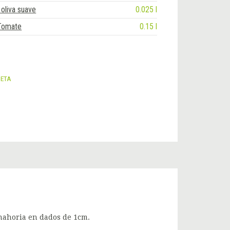
 oliva suave
0.025 l
 Tomate
0.15 l
CETA
anahoria en dados de 1cm.