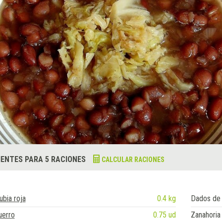
IENTES PARA 5 RACIONES
CALCULAR RACIONES
ubia roja
0.4 kg
Dados de 
uerro
0.75 ud
Zanahoria