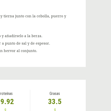
y tierna junto con la cebolla, puerro y
o y añadírselo a la berza.
 a punto de sal y de espesor.
un hervor al conjunto.
roteínas
Grasas
19.92
33.5
g
g