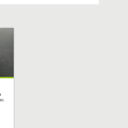
A
AS: