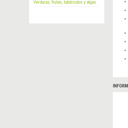
Verduras, frutas, tubérculos y algas
INFORM