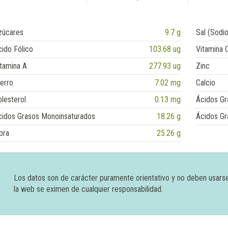
zúcares
9.7 g
Sal (Sodio
ido Fólico
103.68 ug
Vitamina 
tamina A
277.93 ug
Zinc
erro
7.02 mg
Calcio
lesterol
0.13 mg
Ácidos Gr
cidos Grasos Monoinsaturados
18.26 g
Ácidos Gr
bra
25.26 g
Los datos son de carácter puramente orientativo y no deben usars
la web se eximen de cualquier responsabilidad.