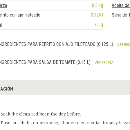
erza
0.5 kg
Aceite de
frito con ajo fileteado
0.125 l
Salsa de
l
7.5 g
NGREDIENTES PARA REFRITO CON AJO FILETEADO (0.125 L)
VER RE
NGREDIENTES PARA SALSA DE TOMATE (0.15 L)
VER RECETA
ACIÓN
Soak the clean red bean the day before.
Picar la cebolla en brunoise, el puerro en medias lunas y la z