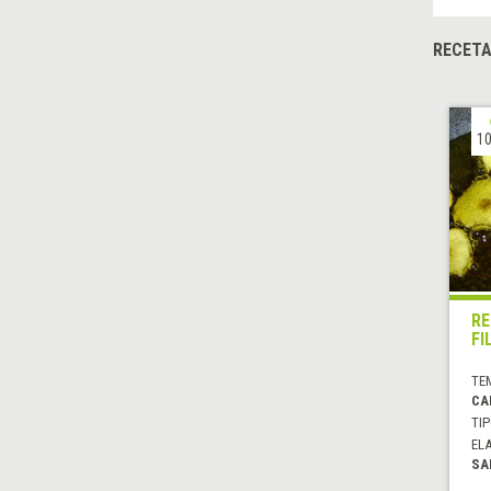
RECETA
10
RE
FI
TE
CA
TIP
EL
SA