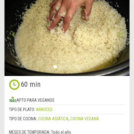
Anterior
&rsa
60 min
APTO PARA VEGANOS
TIPO DE PLATO:
ARROCES
TIPO DE COCINA:
COCINA ASIÁTICA
,
COCINA VEGANA
MESES DE TEMPORADA:
Todo el año