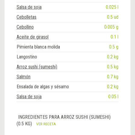
Salsa de soja
0.025 l
Cebolletas
0.5 ud
Cebollino
0.005 g
Aceite de girasol
0.1 l
Pimienta blanca molida
0.5 g
Langostino
0.2 kg
Arroz sushi (sumeshi)
0.5 kg
Salmón
0.7 kg
Ensalada de algas y sésamo
0.2 kg
Salsa de soja
0.05 l
INGREDIENTES PARA ARROZ SUSHI (SUMESHI)
(0.5 KG)
VER RECETA