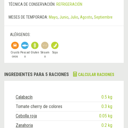
TÉCNICA DE CONSERVACIÓN:
REFRIGERACIÓN
MESES DE TEMPORADA:
Mayo
,
Junio
,
Julio
,
Agosto
,
Septiembre
ALÉRGENOS:
Crustá
Pescad
Gluten
Sésam
Soja
ceos
o
o
INGREDIENTES PARA 5 RACIONES
CALCULAR RACIONES
Calabacín
0.5 kg
Tomate cherry de colores
0.3 kg
Cebolla roja
0.05 kg
Zanahoria
0.2 kg