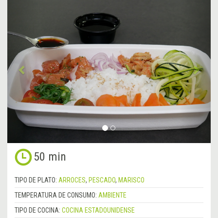
&lsaquo;
Sigu
Anterior
&rsa
50 min
TIPO DE PLATO:
ARROCES
,
PESCADO
,
MARISCO
TEMPERATURA DE CONSUMO:
AMBIENTE
TIPO DE COCINA:
COCINA ESTADOUNIDENSE