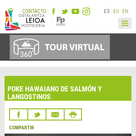
CONTACTO
ES
EU
EN
Togg
navig
POKE HAWAIANO DE SALMÓN Y
LANGOSTINOS
COMPARTIR