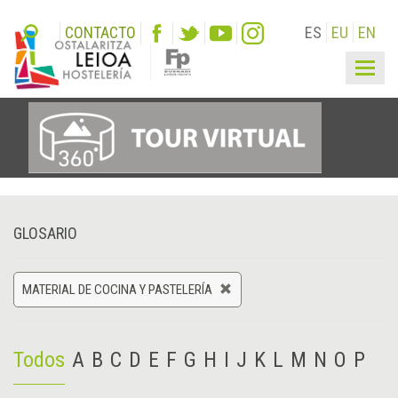
CONTACTO
ES
EU
EN
Togg
navig
GLOSARIO
MATERIAL DE COCINA Y PASTELERÍA
Todos
A
B
C
D
E
F
G
H
I
J
K
L
M
N
O
P