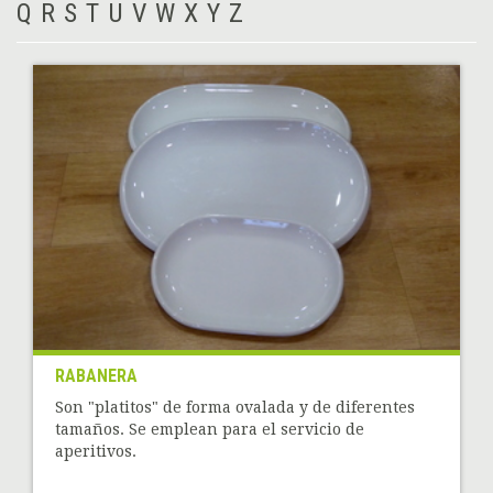
Q
R
S
T
U
V
W
X
Y
Z
RABANERA
Son "platitos" de forma ovalada y de diferentes
tamaños. Se emplean para el servicio de
aperitivos.