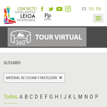
CONTACTO
ES
EU
EN
Togg
navig
GLOSARIO
MATERIAL DE COCINA Y PASTELERÍA
Todos
A
B
C
D
E
F
G
H
I
J
K
L
M
N
O
P