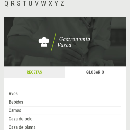
Q
R
S
T
U
V
W
X
Y
Z
RECETAS
GLOSARIO
Aves
Bebidas
Carnes
Caza de pelo
Caza de pluma