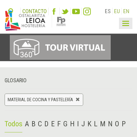
CONTACTO
ES
EU
EN
Togg
navig
GLOSARIO
MATERIAL DE COCINA Y PASTELERÍA
Todos
A
B
C
D
E
F
G
H
I
J
K
L
M
N
O
P