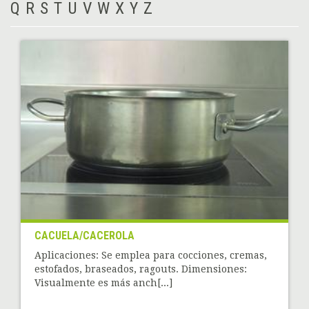
Q
R
S
T
U
V
W
X
Y
Z
CACUELA/CACEROLA
Aplicaciones: Se emplea para cocciones, cremas,
estofados, braseados, ragouts. Dimensiones:
Visualmente es más anch[...]