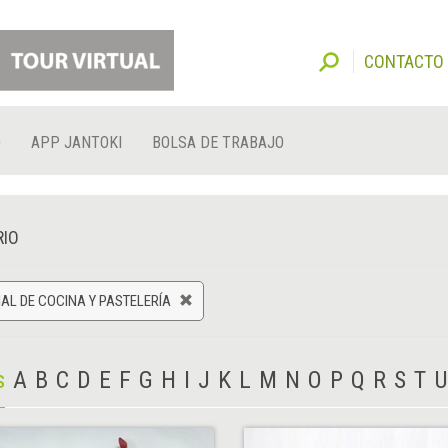
CONTACTO
O
APP JANTOKI
BOLSA DE TRABAJO
RIO
AL DE COCINA Y PASTELERÍA
s
A
B
C
D
E
F
G
H
I
J
K
L
M
N
O
P
Q
R
S
T
U