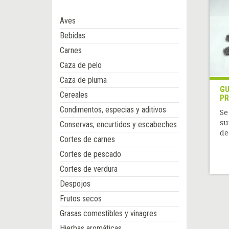
Aves
Bebidas
Carnes
Caza de pelo
Caza de pluma
GU
Cereales
P
Condimentos, especias y aditivos
Se
su
Conservas, encurtidos y escabeches
de
Cortes de carnes
Cortes de pescado
Cortes de verdura
Despojos
Frutos secos
Grasas comestibles y vinagres
Hierbas aromáticas