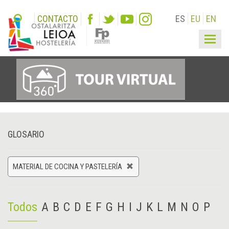
CONTACTO
ES
EU
EN
Togg
navig
GLOSARIO
MATERIAL DE COCINA Y PASTELERÍA
Todos
A
B
C
D
E
F
G
H
I
J
K
L
M
N
O
P