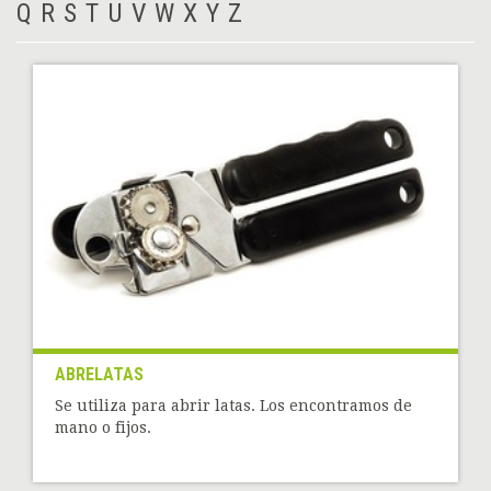
Q
R
S
T
U
V
W
X
Y
Z
ABRELATAS
Se utiliza para abrir latas. Los encontramos de
mano o fijos.