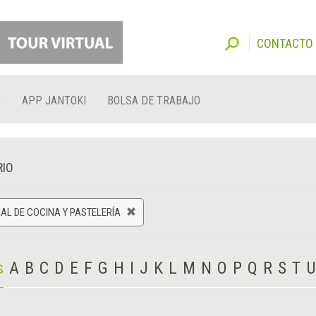
CONTACTO
O
APP JANTOKI
BOLSA DE TRABAJO
RIO
AL DE COCINA Y PASTELERÍA
s
A
B
C
D
E
F
G
H
I
J
K
L
M
N
O
P
Q
R
S
T
U