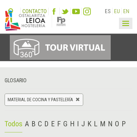
CONTACTO
ES
EU
EN
Togg
navig
GLOSARIO
MATERIAL DE COCINA Y PASTELERÍA
Todos
A
B
C
D
E
F
G
H
I
J
K
L
M
N
O
P