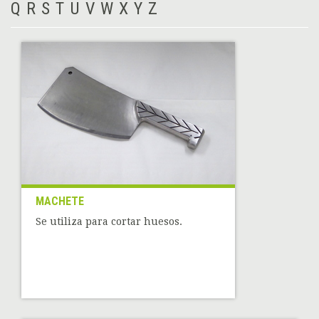
Q
R
S
T
U
V
W
X
Y
Z
MACHETE
Se utiliza para cortar huesos.