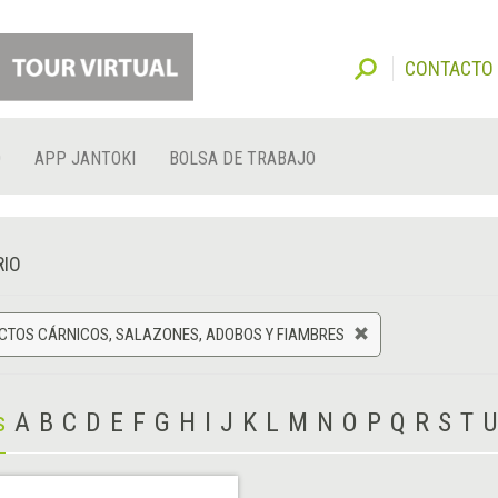
CONTACTO
O
APP JANTOKI
BOLSA DE TRABAJO
RIO
CTOS CÁRNICOS, SALAZONES, ADOBOS Y FIAMBRES
s
A
B
C
D
E
F
G
H
I
J
K
L
M
N
O
P
Q
R
S
T
U