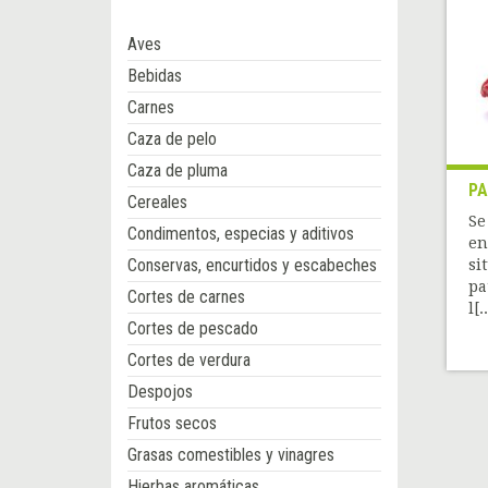
Aves
Bebidas
Carnes
Caza de pelo
Caza de pluma
P
Cereales
Se
Condimentos, especias y aditivos
en
Conservas, encurtidos y escabeches
si
pa
Cortes de carnes
l[..
Cortes de pescado
Cortes de verdura
Despojos
Frutos secos
Grasas comestibles y vinagres
Hierbas aromáticas