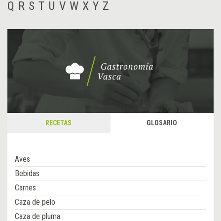
Q
R
S
T
U
V
W
X
Y
Z
RECETAS
GLOSARIO
Aves
Bebidas
Carnes
Caza de pelo
Caza de pluma