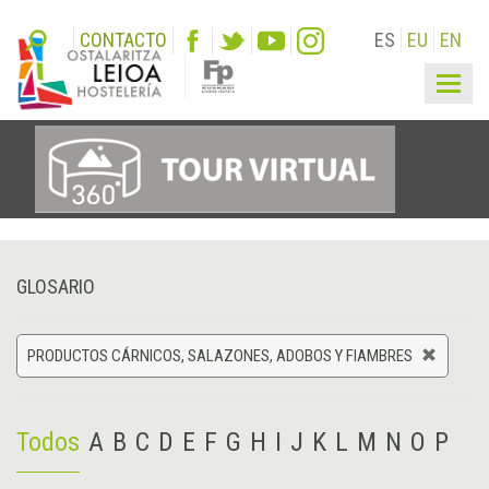
CONTACTO
ES
EU
EN
Togg
navig
GLOSARIO
PRODUCTOS CÁRNICOS, SALAZONES, ADOBOS Y FIAMBRES
Todos
A
B
C
D
E
F
G
H
I
J
K
L
M
N
O
P