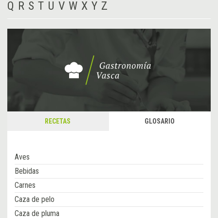
Q
R
S
T
U
V
W
X
Y
Z
RECETAS
GLOSARIO
Aves
Bebidas
Carnes
Caza de pelo
Caza de pluma