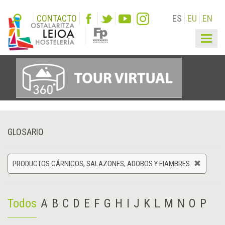
CONTACTO
ES
EU
EN
Togg
navig
GLOSARIO
PRODUCTOS CÁRNICOS, SALAZONES, ADOBOS Y FIAMBRES
Todos
A
B
C
D
E
F
G
H
I
J
K
L
M
N
O
P