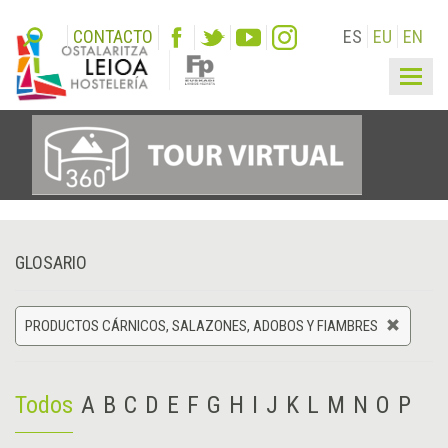
CONTACTO
ES
EU
EN
Togg
navig
GLOSARIO
PRODUCTOS CÁRNICOS, SALAZONES, ADOBOS Y FIAMBRES
Todos
A
B
C
D
E
F
G
H
I
J
K
L
M
N
O
P