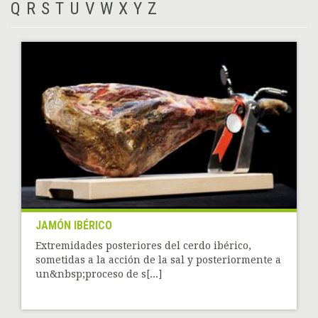
Q
R
S
T
U
V
W
X
Y
Z
JAMÓN IBÉRICO
Extremidades posteriores del cerdo ibérico,
sometidas a la acción de la sal y posteriormente a
un&nbsp;proceso de s[...]