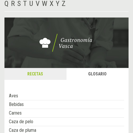
Q
R
S
T
U
V
W
X
Y
Z
RECETAS
GLOSARIO
Aves
Bebidas
Carnes
Caza de pelo
Caza de pluma