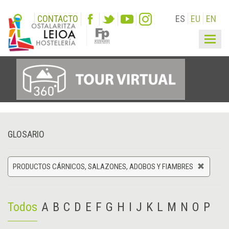
CONTACTO
ES
EU
EN
Togg
navig
GLOSARIO
PRODUCTOS CÁRNICOS, SALAZONES, ADOBOS Y FIAMBRES
Todos
A
B
C
D
E
F
G
H
I
J
K
L
M
N
O
P