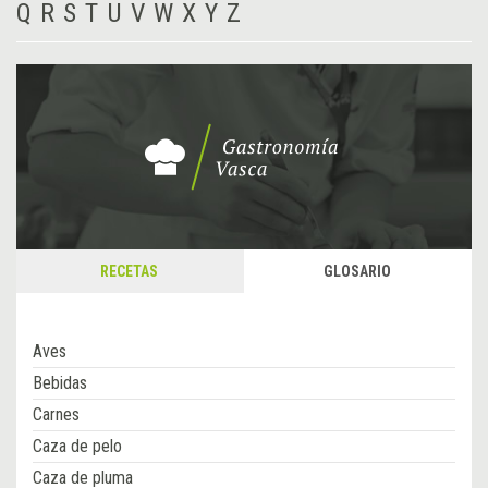
Q
R
S
T
U
V
W
X
Y
Z
RECETAS
GLOSARIO
Aves
Bebidas
Carnes
Caza de pelo
Caza de pluma