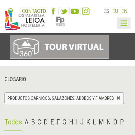
CONTACTO
ES
EU
EN
Togg
navig
GLOSARIO
PRODUCTOS CÁRNICOS, SALAZONES, ADOBOS Y FIAMBRES
Todos
A
B
C
D
E
F
G
H
I
J
K
L
M
N
O
P