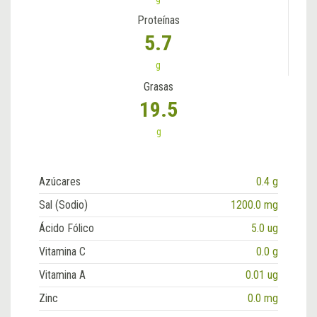
Proteínas
5.7
g
Grasas
19.5
g
Azúcares
0.4 g
Sal (Sodio)
1200.0 mg
Ácido Fólico
5.0 ug
Vitamina C
0.0 g
Vitamina A
0.01 ug
Zinc
0.0 mg