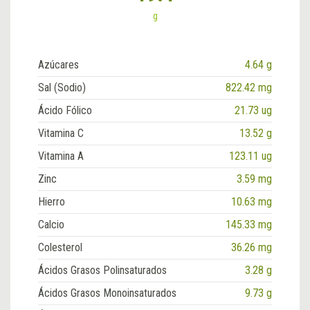
g
Azúcares
4.64 g
Sal (Sodio)
822.42 mg
Ácido Fólico
21.73 ug
Vitamina C
13.52 g
Vitamina A
123.11 ug
Zinc
3.59 mg
Hierro
10.63 mg
Calcio
145.33 mg
Colesterol
36.26 mg
Ácidos Grasos Polinsaturados
3.28 g
Ácidos Grasos Monoinsaturados
9.73 g