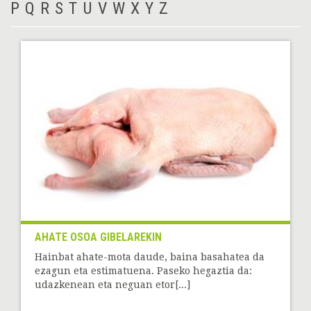
P
Q
R
S
T
U
V
W
X
Y
Z
AHATE OSOA GIBELAREKIN
Hainbat ahate-mota daude, baina basahatea da
ezagun eta estimatuena. Paseko hegaztia da:
udazkenean eta neguan etor[...]