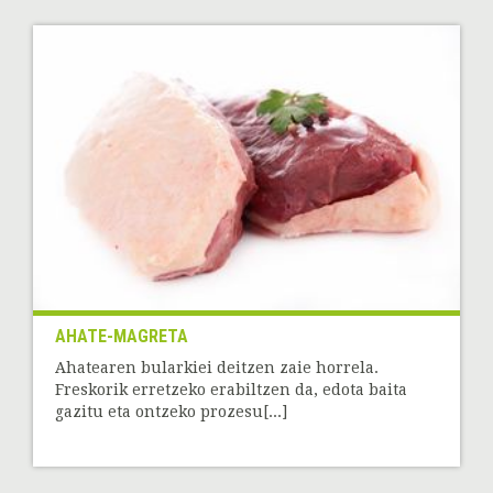
AHATE-MAGRETA
Ahatearen bularkiei deitzen zaie horrela.
Freskorik erretzeko erabiltzen da, edota baita
gazitu eta ontzeko prozesu[...]