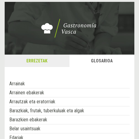
ERREZETAK
GLOSARIOA
Arrainak
Arrainen ebakerak
Arrautzak eta eratorriak
Barazkiak, frutak, tuberkuluak eta algak
Barazkien ebakerak
Belar usaintsuak
Edariak