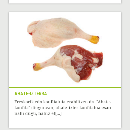
AHATE-IZTERRA
Freskorik edo konfitatuta erabiltzen da. "Ahate-
konfita" diogunean, ahate-izter konfitatua esan
nahi dugu, nahiz et[...]