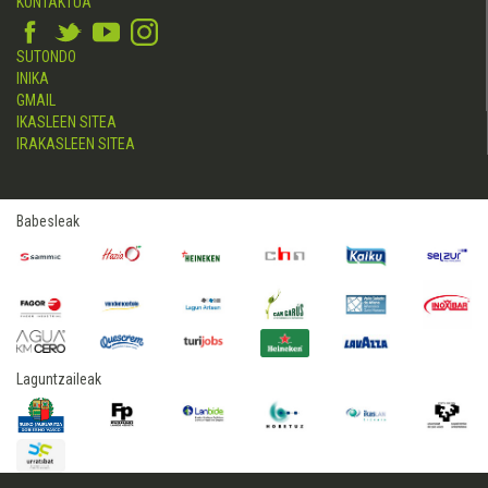
KONTAKTUA
SUTONDO
INIKA
GMAIL
IKASLEEN SITEA
IRAKASLEEN SITEA
Babesleak
Laguntzaileak