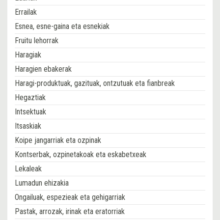
Errailak
Esnea, esne-gaina eta esnekiak
Fruitu lehorrak
Haragiak
Haragien ebakerak
Haragi-produktuak, gazituak, ontzutuak eta fianbreak
Hegaztiak
Intsektuak
Itsaskiak
Koipe jangarriak eta ozpinak
Kontserbak, ozpinetakoak eta eskabetxeak
Lekaleak
Lumadun ehizakia
Ongailuak, espezieak eta gehigarriak
Pastak, arrozak, irinak eta eratorriak