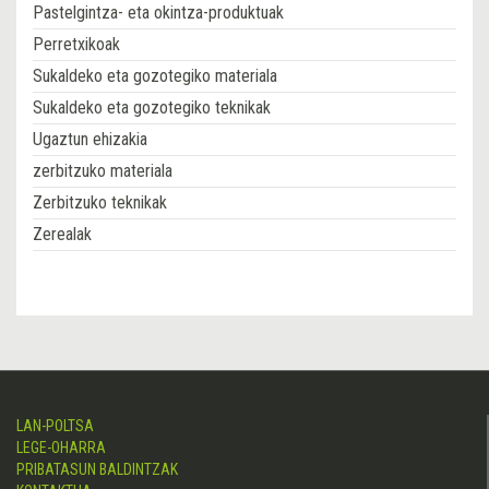
Pastelgintza- eta okintza-produktuak
Perretxikoak
Sukaldeko eta gozotegiko materiala
Sukaldeko eta gozotegiko teknikak
Ugaztun ehizakia
zerbitzuko materiala
Zerbitzuko teknikak
Zerealak
LAN-POLTSA
LEGE-OHARRA
PRIBATASUN BALDINTZAK