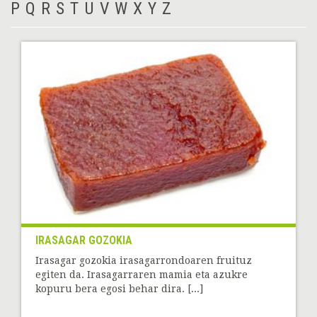
P
Q
R
S
T
U
V
W
X
Y
Z
IRASAGAR GOZOKIA
Irasagar gozokia irasagarrondoaren fruituz
egiten da. Irasagarraren mamia eta azukre
kopuru bera egosi behar dira. [...]