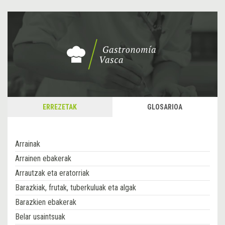
ERREZETAK
GLOSARIOA
Arrainak
Arrainen ebakerak
Arrautzak eta eratorriak
Barazkiak, frutak, tuberkuluak eta algak
Barazkien ebakerak
Belar usaintsuak