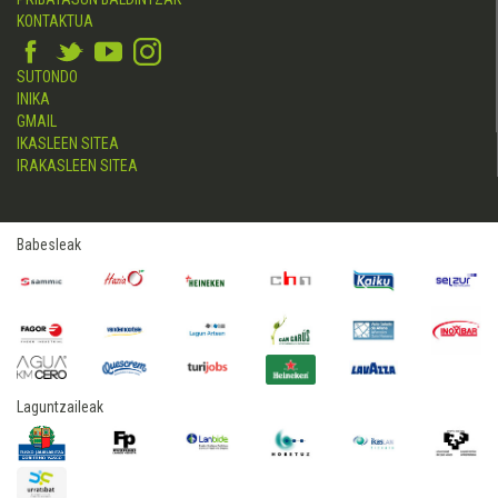
KONTAKTUA
SUTONDO
INIKA
GMAIL
IKASLEEN SITEA
IRAKASLEEN SITEA
Babesleak
Laguntzaileak