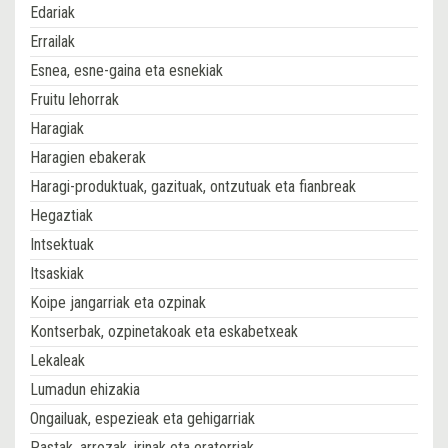
Edariak
Errailak
Esnea, esne-gaina eta esnekiak
Fruitu lehorrak
Haragiak
Haragien ebakerak
Haragi-produktuak, gazituak, ontzutuak eta fianbreak
Hegaztiak
Intsektuak
Itsaskiak
Koipe jangarriak eta ozpinak
Kontserbak, ozpinetakoak eta eskabetxeak
Lekaleak
Lumadun ehizakia
Ongailuak, espezieak eta gehigarriak
Pastak, arrozak, irinak eta eratorriak