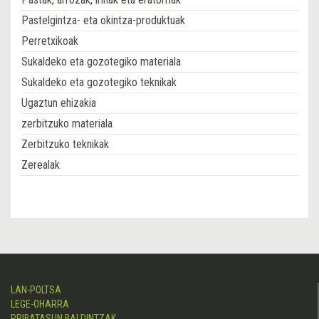
Pastelgintza- eta okintza-produktuak
Perretxikoak
Sukaldeko eta gozotegiko materiala
Sukaldeko eta gozotegiko teknikak
Ugaztun ehizakia
zerbitzuko materiala
Zerbitzuko teknikak
Zerealak
LAN-POLTSA
LEGE-OHARRA
PRIBATASUN BALDINTZAK