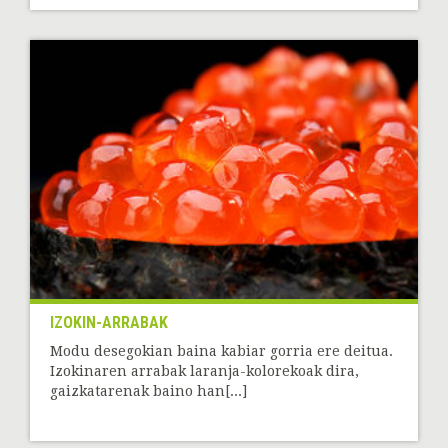
IZOKIN-ARRABAK
Modu desegokian baina kabiar gorria ere deitua.
Izokinaren arrabak laranja-kolorekoak dira,
gaizkatarenak baino han[...]