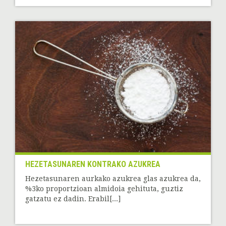
HEZETASUNAREN KONTRAKO AZUKREA
Hezetasunaren aurkako azukrea glas azukrea da,
%3ko proportzioan almidoia gehituta, guztiz
gatzatu ez dadin. Erabil[...]