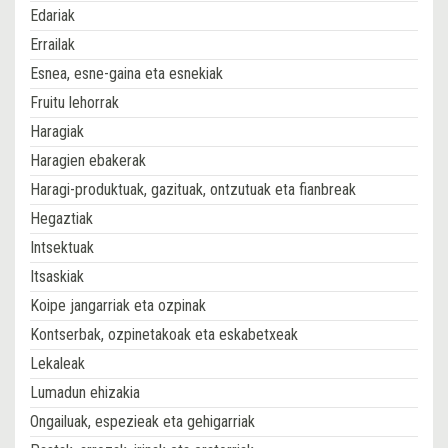
Edariak
Errailak
Esnea, esne-gaina eta esnekiak
Fruitu lehorrak
Haragiak
Haragien ebakerak
Haragi-produktuak, gazituak, ontzutuak eta fianbreak
Hegaztiak
Intsektuak
Itsaskiak
Koipe jangarriak eta ozpinak
Kontserbak, ozpinetakoak eta eskabetxeak
Lekaleak
Lumadun ehizakia
Ongailuak, espezieak eta gehigarriak