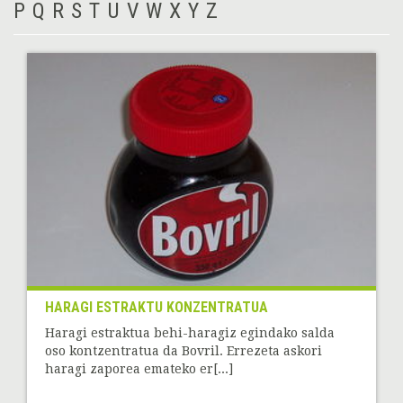
P
Q
R
S
T
U
V
W
X
Y
Z
HARAGI ESTRAKTU KONZENTRATUA
Haragi estraktua behi-haragiz egindako salda
oso kontzentratua da Bovril. Errezeta askori
haragi zaporea emateko er[...]