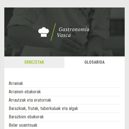
ERREZETAK
GLOSARIOA
Arrainak
Arrainen ebakerak
Arrautzak eta eratorriak
Barazkiak, frutak, tuberkuluak eta algak
Barazkien ebakerak
Belar usaintsuak