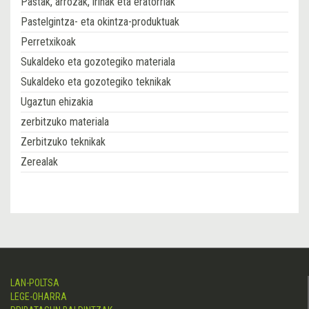
Pastak, arrozak, irinak eta eratorriak
Pastelgintza- eta okintza-produktuak
Perretxikoak
Sukaldeko eta gozotegiko materiala
Sukaldeko eta gozotegiko teknikak
Ugaztun ehizakia
zerbitzuko materiala
Zerbitzuko teknikak
Zerealak
LAN-POLTSA
LEGE-OHARRA