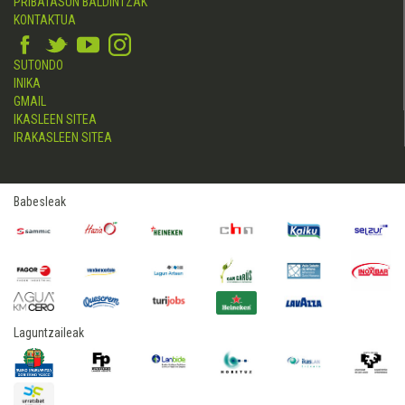
PRIBATASUN BALDINTZAK
KONTAKTUA
SUTONDO
INIKA
GMAIL
IKASLEEN SITEA
IRAKASLEEN SITEA
Babesleak
Laguntzaileak