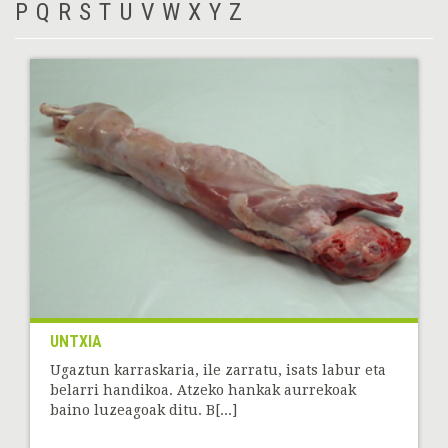
P
Q
R
S
T
U
V
W
X
Y
Z
UNTXIA
Ugaztun karraskaria, ile zarratu, isats labur eta
belarri handikoa. Atzeko hankak aurrekoak
baino luzeagoak ditu. B[...]