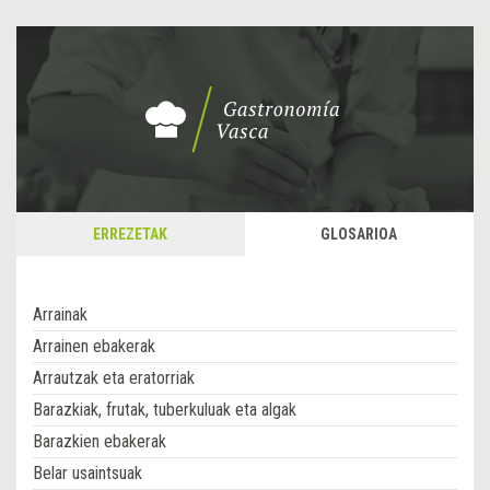
ERREZETAK
GLOSARIOA
Arrainak
Arrainen ebakerak
Arrautzak eta eratorriak
Barazkiak, frutak, tuberkuluak eta algak
Barazkien ebakerak
Belar usaintsuak