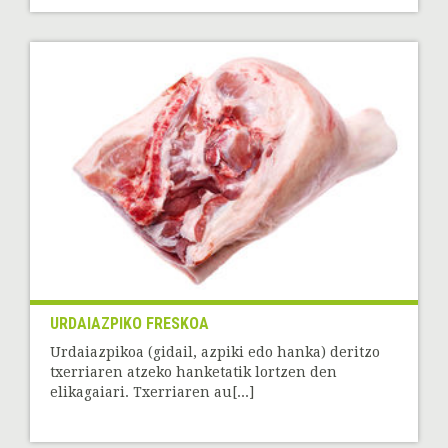
URDAIAZPIKO FRESKOA
Urdaiazpikoa (gidail, azpiki edo hanka) deritzo
txerriaren atzeko hanketatik lortzen den
elikagaiari. Txerriaren au[...]