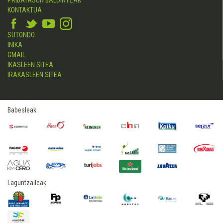
PRIBATASUN BALDINTZAK
KONTAKTUA
SUTONDO
INIKA
GMAIL
IKASLEEN SITEA
IRAKASLEEN SITEA
Babesleak
Laguntzaileak