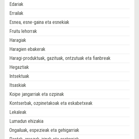
Edariak
Errailak
Esnea, esne-gaina eta esnekiak
Fruitu lehorrak
Haragiak
Haragien ebakerak
Haragi-produktuak, gazituak, ontzutuak eta fianbreak
Hegaztiak
Intsektuak
Itsaskiak
Koipe jangarriak eta ozpinak
Kontserbak, ozpinetakoak eta eskabetxeak
Lekaleak
Lumadun ehizakia
Ongailuak, espezieak eta gehigarriak