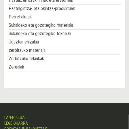
Pastak, arrozak, irinak eta eratorriak
Pastelgintza- eta okintza-produktuak
Perretxikoak
Sukaldeko eta gozotegiko materiala
Sukaldeko eta gozotegiko teknikak
Ugaztun ehizakia
zerbitzuko materiala
Zerbitzuko teknikak
Zerealak
LAN-POLTSA
LEGE-OHARRA