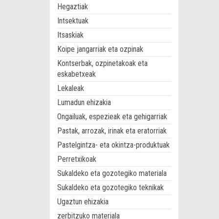
Hegaztiak
Intsektuak
Itsaskiak
Koipe jangarriak eta ozpinak
Kontserbak, ozpinetakoak eta
eskabetxeak
Lekaleak
Lumadun ehizakia
Ongailuak, espezieak eta gehigarriak
Pastak, arrozak, irinak eta eratorriak
Pastelgintza- eta okintza-produktuak
Perretxikoak
Sukaldeko eta gozotegiko materiala
Sukaldeko eta gozotegiko teknikak
Ugaztun ehizakia
zerbitzuko materiala