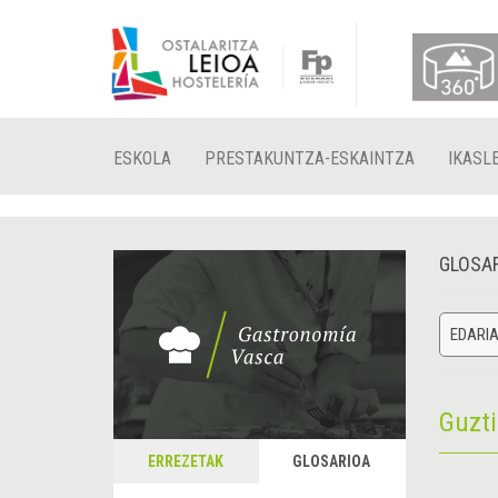
ESKOLA
PRESTAKUNTZA-ESKAINTZA
IKASL
GLOSA
EDARI
Guzt
ERREZETAK
GLOSARIOA