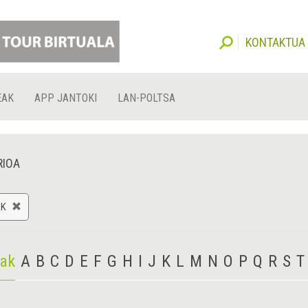
KONTAKTUA
EAK
APP JANTOKI
LAN-POLTSA
RIOA
AK
iak
A
B
C
D
E
F
G
H
I
J
K
L
M
N
O
P
Q
R
S
T