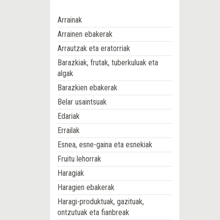
Arrainak
Arrainen ebakerak
Arrautzak eta eratorriak
Barazkiak, frutak, tuberkuluak eta
algak
Barazkien ebakerak
Belar usaintsuak
Edariak
Errailak
Esnea, esne-gaina eta esnekiak
Fruitu lehorrak
Haragiak
Haragien ebakerak
Haragi-produktuak, gazituak,
ontzutuak eta fianbreak