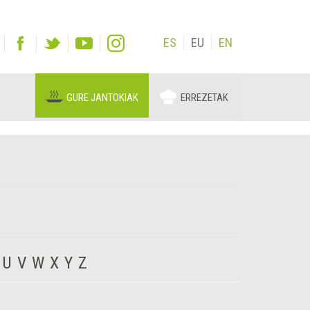
ES
EU
EN
GURE JANTOKIAK
ERREZETAK
U
V
W
X
Y
Z