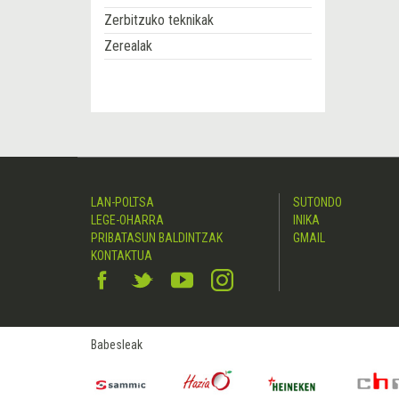
Zerbitzuko teknikak
Zerealak
LAN-POLTSA
SUTONDO
LEGE-OHARRA
INIKA
PRIBATASUN BALDINTZAK
GMAIL
KONTAKTUA
Babesleak