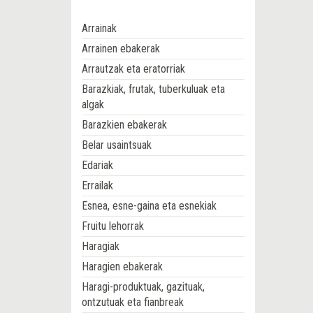
Arrainak
Arrainen ebakerak
Arrautzak eta eratorriak
Barazkiak, frutak, tuberkuluak eta
algak
Barazkien ebakerak
Belar usaintsuak
Edariak
Errailak
Esnea, esne-gaina eta esnekiak
Fruitu lehorrak
Haragiak
Haragien ebakerak
Haragi-produktuak, gazituak,
ontzutuak eta fianbreak