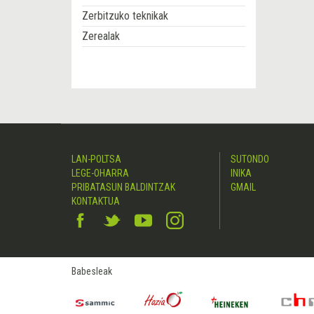
Zerbitzuko teknikak
Zerealak
LAN-POLTSA
SUTONDO
LEGE-OHARRA
INIKA
PRIBATASUN BALDINTZAK
GMAIL
KONTAKTUA
Babesleak