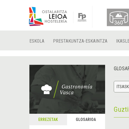
ESKOLA
PRESTAKUNTZA-ESKAINTZA
IKASL
GLOSA
ITSASK
Guzt
ERREZETAK
GLOSARIOA