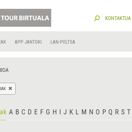
KONTAKTUA
EAK
APP JANTOKI
LAN-POLTSA
RIOA
IAK
iak
A
B
C
D
E
F
G
H
I
J
K
L
M
N
O
P
Q
R
S
T