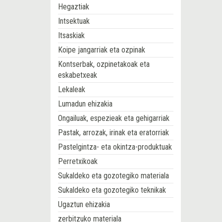
Hegaztiak
Intsektuak
Itsaskiak
Koipe jangarriak eta ozpinak
Kontserbak, ozpinetakoak eta
eskabetxeak
Lekaleak
Lumadun ehizakia
Ongailuak, espezieak eta gehigarriak
Pastak, arrozak, irinak eta eratorriak
Pastelgintza- eta okintza-produktuak
Perretxikoak
Sukaldeko eta gozotegiko materiala
Sukaldeko eta gozotegiko teknikak
Ugaztun ehizakia
zerbitzuko materiala