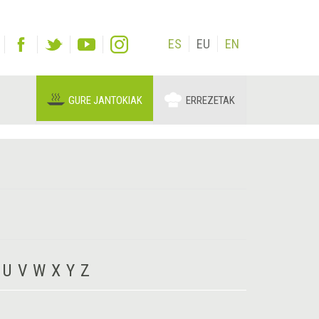
ES
EU
EN
GURE JANTOKIAK
ERREZETAK
U
V
W
X
Y
Z