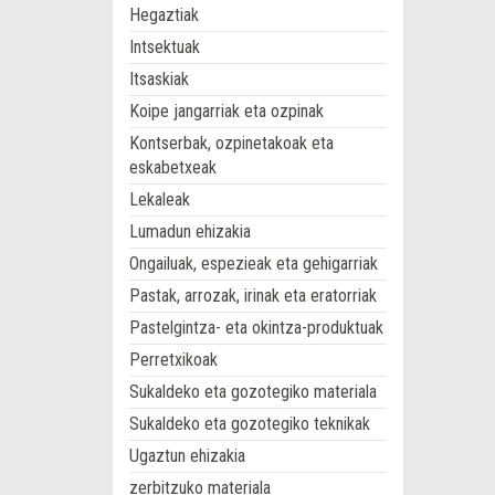
Hegaztiak
Intsektuak
Itsaskiak
Koipe jangarriak eta ozpinak
Kontserbak, ozpinetakoak eta
eskabetxeak
Lekaleak
Lumadun ehizakia
Ongailuak, espezieak eta gehigarriak
Pastak, arrozak, irinak eta eratorriak
Pastelgintza- eta okintza-produktuak
Perretxikoak
Sukaldeko eta gozotegiko materiala
Sukaldeko eta gozotegiko teknikak
Ugaztun ehizakia
zerbitzuko materiala