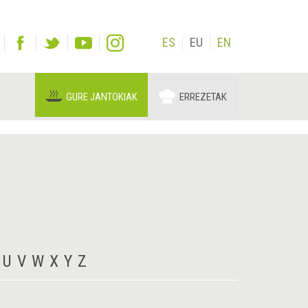
ES
EU
EN
GURE JANTOKIAK
ERREZETAK
U
V
W
X
Y
Z