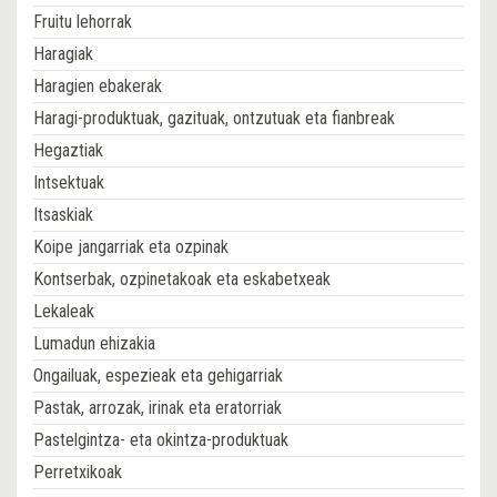
Fruitu lehorrak
Haragiak
Haragien ebakerak
Haragi-produktuak, gazituak, ontzutuak eta fianbreak
Hegaztiak
Intsektuak
Itsaskiak
Koipe jangarriak eta ozpinak
Kontserbak, ozpinetakoak eta eskabetxeak
Lekaleak
Lumadun ehizakia
Ongailuak, espezieak eta gehigarriak
Pastak, arrozak, irinak eta eratorriak
Pastelgintza- eta okintza-produktuak
Perretxikoak