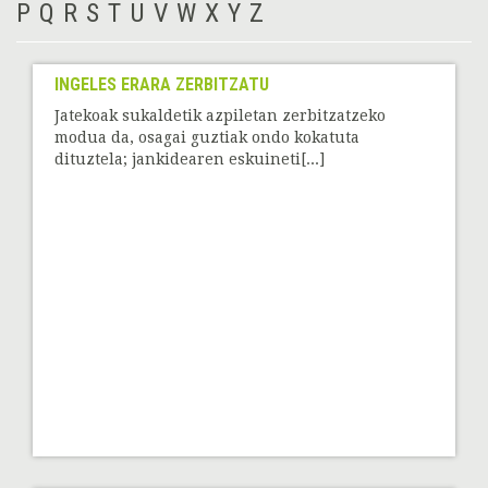
P
Q
R
S
T
U
V
W
X
Y
Z
INGELES ERARA ZERBITZATU
Jatekoak sukaldetik azpiletan zerbitzatzeko
modua da, osagai guztiak ondo kokatuta
dituztela; jankidearen eskuineti[...]