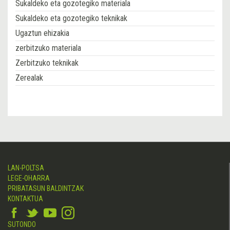
Sukaldeko eta gozotegiko materiala
Sukaldeko eta gozotegiko teknikak
Ugaztun ehizakia
zerbitzuko materiala
Zerbitzuko teknikak
Zerealak
LAN-POLTSA
LEGE-OHARRA
PRIBATASUN BALDINTZAK
KONTAKTUA
SUTONDO