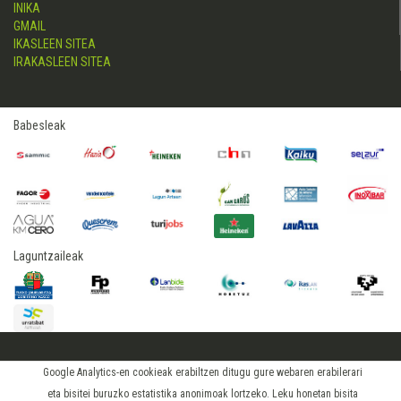
INIKA
GMAIL
IKASLEEN SITEA
IRAKASLEEN SITEA
Babesleak
Laguntzaileak
2015 © hostelerialeioa
Google Analytics-en cookieak erabiltzen ditugu gure webaren erabilerari
Log in
eta bisitei buruzko estatistika anonimoak lortzeko. Leku honetan bisita