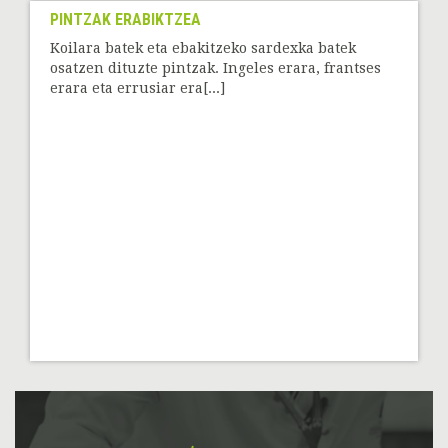
PINTZAK ERABIKTZEA
Koilara batek eta ebakitzeko sardexka batek
osatzen dituzte pintzak. Ingeles erara, frantses
erara eta errusiar era[...]