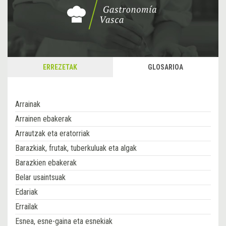
ERREZETAK
GLOSARIOA
Arrainak
Arrainen ebakerak
Arrautzak eta eratorriak
Barazkiak, frutak, tuberkuluak eta algak
Barazkien ebakerak
Belar usaintsuak
Edariak
Errailak
Esnea, esne-gaina eta esnekiak