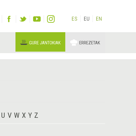
ES
EU
EN
GURE JANTOKIAK
ERREZETAK
U
V
W
X
Y
Z