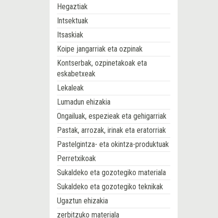
Hegaztiak
Intsektuak
Itsaskiak
Koipe jangarriak eta ozpinak
Kontserbak, ozpinetakoak eta
eskabetxeak
Lekaleak
Lumadun ehizakia
Ongailuak, espezieak eta gehigarriak
Pastak, arrozak, irinak eta eratorriak
Pastelgintza- eta okintza-produktuak
Perretxikoak
Sukaldeko eta gozotegiko materiala
Sukaldeko eta gozotegiko teknikak
Ugaztun ehizakia
zerbitzuko materiala