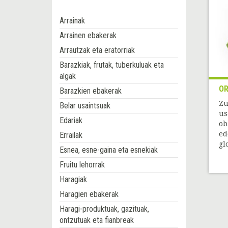
Arrainak
Arrainen ebakerak
Arrautzak eta eratorriak
Barazkiak, frutak, tuberkuluak eta
algak
OR
Barazkien ebakerak
Zu
Belar usaintsuak
us
Edariak
ob
ed
Errailak
glo
Esnea, esne-gaina eta esnekiak
Fruitu lehorrak
Haragiak
Haragien ebakerak
Haragi-produktuak, gazituak,
ontzutuak eta fianbreak