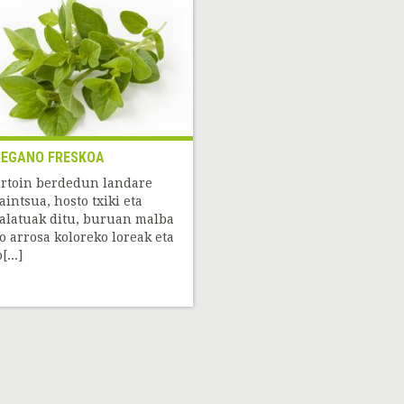
EGANO FRESKOA
rtoin berdedun landare
aintsua, hosto txiki eta
alatuak ditu, buruan malba
o arrosa koloreko loreak eta
[...]