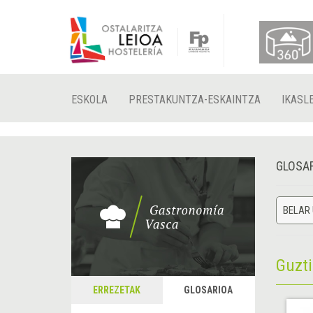
ESKOLA
PRESTAKUNTZA-ESKAINTZA
IKASL
GLOSA
BELAR
Guzt
ERREZETAK
GLOSARIOA