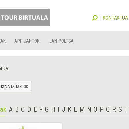
KONTAKTUA
EAK
APP JANTOKI
LAN-POLTSA
RIOA
 USAINTSUAK
iak
A
B
C
D
E
F
G
H
I
J
K
L
M
N
O
P
Q
R
S
T