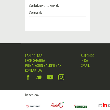
Zerbitzuko teknikak
Zerealak
LAN-POLTSA
SUTONDO
LEGE-OHARRA
INIKA
PRIBATASUN BALDINTZAK
GMAIL
KONTAKTUA
Babesleak