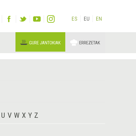
ES
EU
EN
GURE JANTOKIAK
ERREZETAK
U
V
W
X
Y
Z