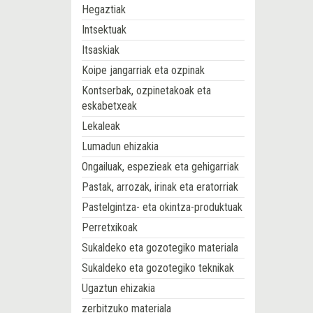
Hegaztiak
Intsektuak
Itsaskiak
Koipe jangarriak eta ozpinak
Kontserbak, ozpinetakoak eta
eskabetxeak
Lekaleak
Lumadun ehizakia
Ongailuak, espezieak eta gehigarriak
Pastak, arrozak, irinak eta eratorriak
Pastelgintza- eta okintza-produktuak
Perretxikoak
Sukaldeko eta gozotegiko materiala
Sukaldeko eta gozotegiko teknikak
Ugaztun ehizakia
zerbitzuko materiala