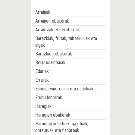
Arrainak
Arrainen ebakerak
Arrautzak eta eratorriak
Barazkiak, frutak, tuberkuluak eta
algak
Barazkien ebakerak
Belar usaintsuak
Edariak
Errailak
Esnea, esne-gaina eta esnekiak
Fruitu lehorrak
Haragiak
Haragien ebakerak
Haragi-produktuak, gazituak,
ontzutuak eta fianbreak