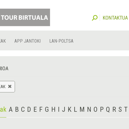
KONTAKTUA
EAK
APP JANTOKI
LAN-POLTSA
RIOA
EAK
iak
A
B
C
D
E
F
G
H
I
J
K
L
M
N
O
P
Q
R
S
T