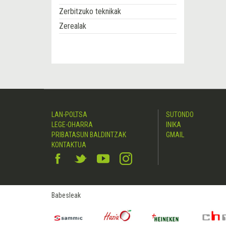
Zerbitzuko teknikak
Zerealak
LAN-POLTSA
SUTONDO
LEGE-OHARRA
INIKA
PRIBATASUN BALDINTZAK
GMAIL
KONTAKTUA
Babesleak