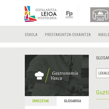
ESKOLA
PRESTAKUNTZA-ESKAINTZA
IKASL
GLOSA
LEKAL
Guzt
ERREZETAK
GLOSARIOA